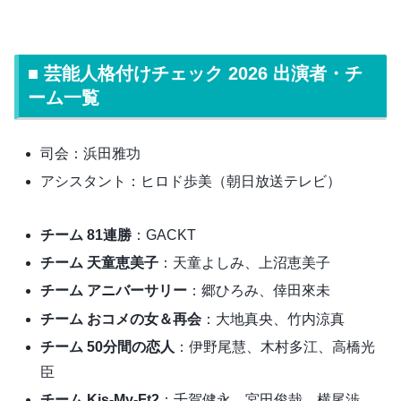
■ 芸能人格付けチェック 2026 出演者・チ
ーム一覧
司会：浜田雅功
アシスタント：ヒロド歩美（朝日放送テレビ）
チーム 81連勝
：GACKT
チーム 天童恵美子
：天童よしみ、上沼恵美子
チーム アニバーサリー
：郷ひろみ、倖田來未
チーム おコメの女＆再会
：大地真央、竹内涼真
チーム 50分間の恋人
：伊野尾慧、木村多江、高橋光
臣
チーム Kis-My-Ft2
：千賀健永、宮田俊哉、横尾渉、