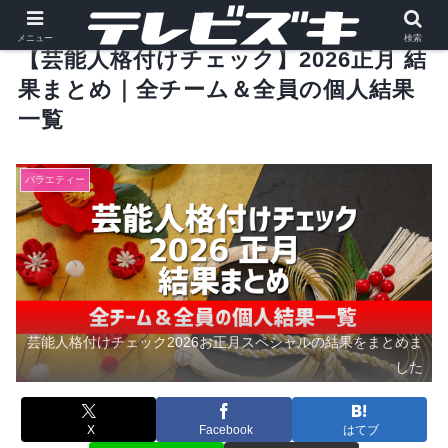
メニュー
検索
【芸能人格付けチェック】2026正月 結
果まとめ｜全チーム＆全員の個人結果
一覧
バラエティー
芸能人格付けチェック2026お正月スペシャルの結果をまとめま
した
X
Facebook
はてブ