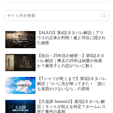
【ALIUS】第4話ネタバレ解説｜アリ
ウスの正体が判明！薫と羽住に隠され
た秘密
【告白－25年目の秘密－】第5話ネタ
バレ解説｜爽太の25年は純愛か執着
か？麻里子との恋がついに動く
【Tシャツが乾くまで】第5話ネタバレ
解説｜ついに充が帰ってきた！「誰に
も迷惑かけないなら」の意味
【大追跡 Season2】第3話ネタバレ解
説｜ネットが犯人を特定？ホームレス
死亡事件の真相