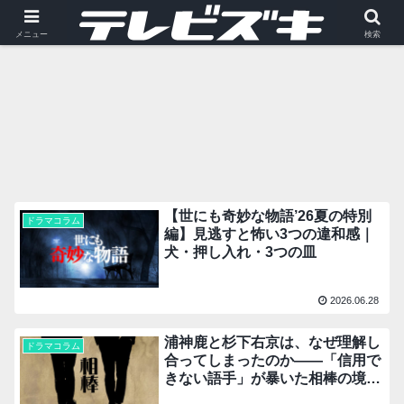
ドラマコラム
メニュー
検索
【世にも奇妙な物語’26夏の特別
ドラマコラム
編】見逃すと怖い3つの違和感｜
犬・押し入れ・3つの皿
2026.06.28
浦神鹿と杉下右京は、なぜ理解し
ドラマコラム
合ってしまったのか――「信用で
きない語手」が暴いた相棒の境界
線