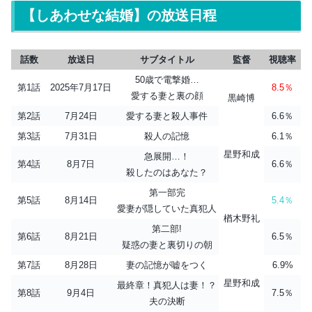
【しあわせな結婚】の放送日程
話数
放送日
サブタイトル
監督
視聴率
50歳で電撃婚…
第1話
2025年7月17日
8.5％
愛する妻と裏の顔
黒崎博
第2話
7月24日
愛する妻と殺人事件
6.6％
第3話
7月31日
殺人の記憶
6.1％
星野和成
急展開…！
第4話
8月7日
6.6％
殺したのはあなた？
第一部完
第5話
8月14日
5.4％
愛妻が隠していた真犯人
楢木野礼
第二部!
第6話
8月21日
6.5％
疑惑の妻と裏切りの朝
第7話
8月28日
妻の記憶が嘘をつく
6.9%
星野和成
最終章！真犯人は妻！？
第8話
9月4日
7.5％
夫の決断