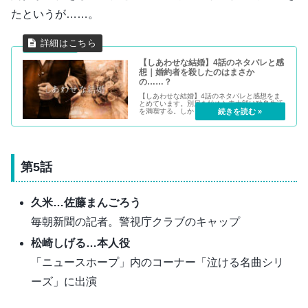
たというが……。
【しあわせな結婚】4話のネタバレと感
想｜婚約者を殺したのはまさか
の……？
【しあわせな結婚】4話のネタバレと感想をま
とめています。別居を始めた幸太郎は独身生活
を満喫する。しかし、ネルラと別れるつもりは
なく、食事会の時に一旦は家に戻る。するとそ
こにやってきた元彼女である弁護士が、家を訪
ねてきて……。
第5話
久米…佐藤まんごろう
毎朝新聞の記者。警視庁クラブのキャップ
松崎しげる…本人役
「ニュースホープ」内のコーナー「泣ける名曲シリ
ーズ」に出演