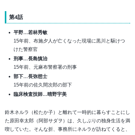
倒れてしまい……。
第4話
平野…若林秀敏
15年前、布施夕人が亡くなった現場に黒川と駆けつ
けた警察官
刑事…長島慎治
15年前、元麻布警察署の刑事
部下…長弥想士
15年前の佐久間次郎の部下
臨床検査技師…晴野宇美
鈴木ネルラ（松たか子）と離れて一時的に暮らすことにし
た原田幸太郎（阿部サダヲ）は、久しぶりの独身生活を満
喫していた。そんな折、事務所にネルラが訪ねてくると、