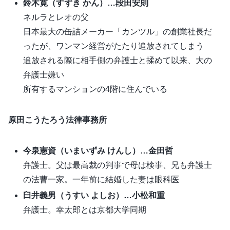
鈴木寛（すずき かん）…段田安則
ネルラとレオの父
日本最大の缶詰メーカー「カンツル」の創業社長だ
ったが、ワンマン経営がたたり追放されてしまう
追放される際に相手側の弁護士と揉めて以来、大の
弁護士嫌い
所有するマンションの4階に住んでいる
原田こうたろう法律事務所
今泉憲資（いまいずみ けんし）…金田哲
弁護士。父は最高裁の判事で母は検事、兄も弁護士
の法曹一家。一年前に結婚した妻は眼科医
臼井義男（うすい よしお）…小松和重
弁護士。幸太郎とは京都大学同期