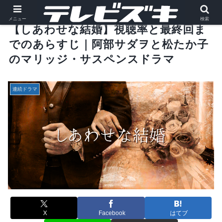
メニュー
検索
【しあわせな結婚】視聴率と最終回ま
でのあらすじ｜阿部サダヲと松たか子
のマリッジ・サスペンスドラマ
連続ドラマ
X
Facebook
はてブ