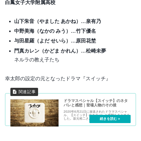
白鳳女子大学附属高校
山下朱音（やました あかね）…泉有乃
中野美海（なかの みう）…竹下優名
与田星羅（よだ せいら）…原田花埜
門真カレン（かどま かれん）…松崎未夢
ネルラの教え子たち
幸太郎の設定の元となったドラマ『スイッチ』
ドラマスペシャル【スイッチ】のネタ
バレと感想｜登場人物のその後
2020年6月21日に放送されたドラマスペシャ
ル、【スイッチ】のネタバレと感想をまとめま
した。坂元裕二さん脚本で阿部サダヲさんと松
たか子さんが共演したドラマです。圧倒的な量
のセリフのやり取りが面白く、見ていて所々笑
えたり共感できたりする内容でした。