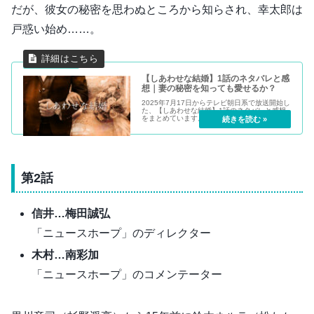
だが、彼女の秘密を思わぬところから知らされ、幸太郎は
戸惑い始め……。
【しあわせな結婚】1話のネタバレと感
想｜妻の秘密を知っても愛せるか？
2025年7月17日からテレビ朝日系で放送開始し
た、【しあわせな結婚】1話のネタバレと感想
をまとめています。独身主義を貫いてきた弁護
士の原田幸太郎は、病院で知り合ったネルラを
電撃結婚をする。幸せを満喫している幸太郎だ
が、ネルラにはある秘密があると聞かさ
れ……。
第2話
信井…
梅田誠弘
「ニュースホープ」のディレクター
木村…南彩加
「ニュースホープ」のコメンテーター