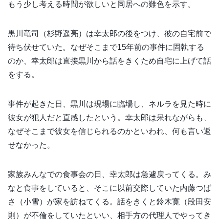
もう少し考える時間が欲しいと同居への難色を示す。
黒川竜司（杉野遥亮）は幸太郎の後をつけ、彼の自宅前で
待ち伏せていた。なぜそこまで15年前の事件に固執する
のか、幸太郎は直接黒川から話をきくため自宅に上げて話
をする。
事件が起きた日、黒川は現場に臨場し、ネルラを見た時に
彼女が犯人だと直感したという。幸太郎は呆れながらも、
なぜそこまで彼女を信じられるのかといわれ、何も言い返
せなかった。
家族みんなでの食事会の日、幸太郎は急遽戻ってくる。み
なと食事をしていると、そこに以前交際していた内藤つば
さ（小雪）が家を訪ねてくる。話をきくと鈴木寛（段田安
則）が不倫をしていたといい、相手方の代理人でやってき