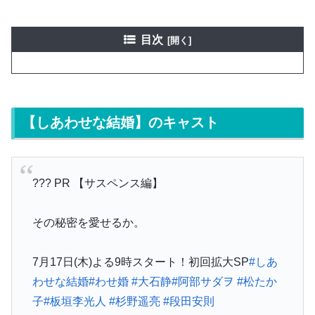
目次
【しあわせな結婚】のキャスト
??? PR 【サスペンス編】
その秘密を愛せるか。
7月17日(木)よる9時スタート！初回拡大SP
#しあ
わせな結婚
#わせ婚
#大石静
#阿部サダヲ
#松たか
子
#板垣李光人
#杉野遥亮
#段田安則