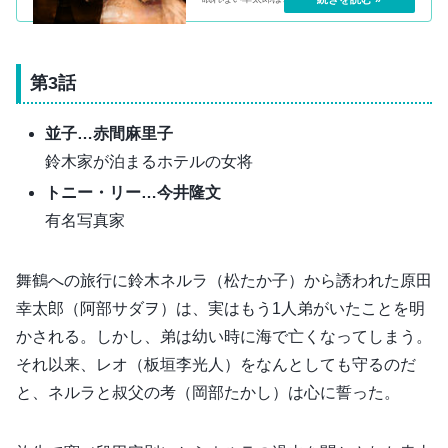
について調べてもらう。するとネルラは警察の
聴取で、途中から記憶を失ってしまって覚えて
いないと主張していて……。
第3話
並子…赤間麻里子
鈴木家が泊まるホテルの女将
トニー・リー…今井隆文
有名写真家
舞鶴への旅行に鈴木ネルラ（松たか子）から誘われた原田
幸太郎（阿部サダヲ）は、実はもう1人弟がいたことを明
かされる。しかし、弟は幼い時に海で亡くなってしまう。
それ以来、レオ（板垣李光人）をなんとしても守るのだ
と、ネルラと叔父の考（岡部たかし）は心に誓った。