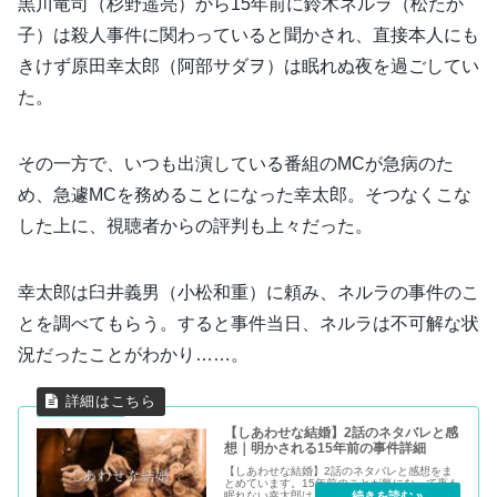
黒川竜司（杉野遥亮）から15年前に鈴木ネルラ（松たか
子）は殺人事件に関わっていると聞かされ、直接本人にも
きけず原田幸太郎（阿部サダヲ）は眠れぬ夜を過ごしてい
た。
その一方で、いつも出演している番組のMCが急病のた
め、急遽MCを務めることになった幸太郎。そつなくこな
した上に、視聴者からの評判も上々だった。
幸太郎は臼井義男（小松和重）に頼み、ネルラの事件のこ
とを調べてもらう。すると事件当日、ネルラは不可解な状
況だったことがわかり……。
【しあわせな結婚】2話のネタバレと感
想｜明かされる15年前の事件詳細
【しあわせな結婚】2話のネタバレと感想をま
とめています。15年前のことが気になって夜も
眠れない幸太郎は、臼井に頼んでネルラの事件