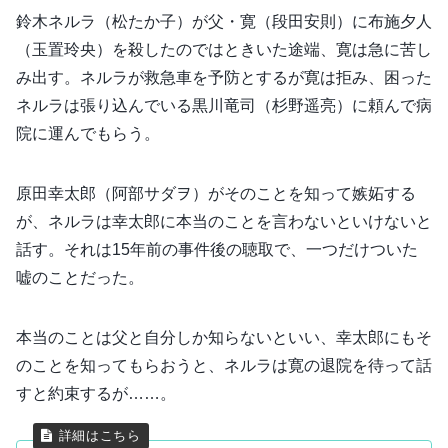
鈴木ネルラ（松たか子）が父・寛（段田安則）に布施夕人
（玉置玲央）を殺したのではときいた途端、寛は急に苦し
み出す。ネルラが救急車を予防とするが寛は拒み、困った
ネルラは張り込んでいる黒川竜司（杉野遥亮）に頼んで病
院に運んでもらう。
原田幸太郎（阿部サダヲ）がそのことを知って嫉妬する
が、ネルラは幸太郎に本当のことを言わないといけないと
話す。それは15年前の事件後の聴取で、一つだけついた
嘘のことだった。
本当のことは父と自分しか知らないといい、幸太郎にもそ
のことを知ってもらおうと、ネルラは寛の退院を待って話
すと約束するが……。