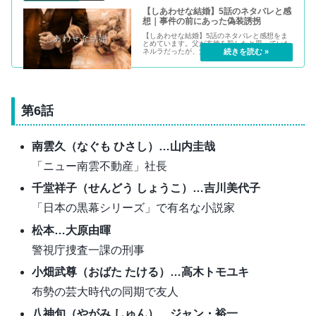
【しあわせな結婚】5話のネタバレと感
想｜事件の前にあった偽装誘拐
【しあわせな結婚】5話のネタバレと感想をま
とめています。父が布施を殺したと思っていた
ネルラだったが、父もまたネルラが布施を殺し
たのではないかと思っていた。2人しか知らな
い事件の前にあった偽装誘拐。それが原因で2
人は互いに疑っていたというが……。
第6話
南雲久（なぐも ひさし）…山内圭哉
「ニュー南雲不動産」社長
千堂祥子（せんどう しょうこ）…吉川美代子
「日本の黒幕シリーズ」で有名な小説家
松本…大原由暉
警視庁捜査一課の刑事
小畑武尊（おばた たける）…高木トモユキ
布勢の芸大時代の同期で友人
八神旬（やがみ しゅん）…ジャン・裕一