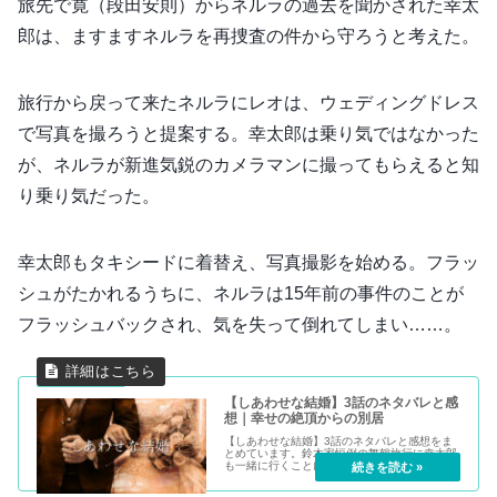
旅先で寛（段田安則）からネルラの過去を聞かされた幸太
郎は、ますますネルラを再捜査の件から守ろうと考えた。
旅行から戻って来たネルラにレオは、ウェディングドレス
で写真を撮ろうと提案する。幸太郎は乗り気ではなかった
が、ネルラが新進気鋭のカメラマンに撮ってもらえると知
り乗り気だった。
幸太郎もタキシードに着替え、写真撮影を始める。フラッ
シュがたかれるうちに、ネルラは15年前の事件のことが
フラッシュバックされ、気を失って倒れてしまい……。
【しあわせな結婚】3話のネタバレと感
想｜幸せの絶頂からの別居
【しあわせな結婚】3話のネタバレと感想をま
とめています。鈴木家恒例の舞鶴旅行に幸太郎
も一緒に行くことになり、より絆を深めたネル
ラと幸太郎だった。レオのはからいで写真を撮
ることになった2人、しかしネルラは撮影中に