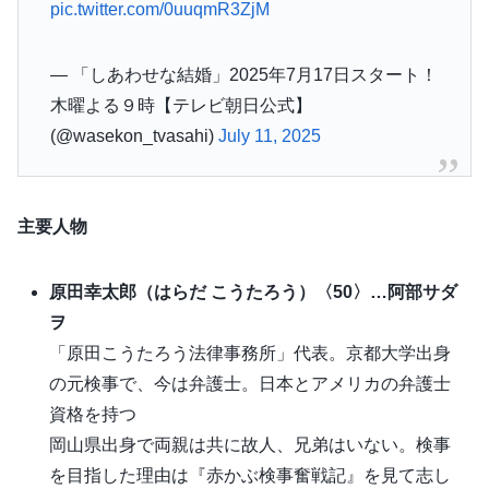
pic.twitter.com/0uuqmR3ZjM
— 「しあわせな結婚」2025年7月17日スタート！
木曜よる９時【テレビ朝日公式】
(@wasekon_tvasahi)
July 11, 2025
主要人物
原田幸太郎（はらだ こうたろう）〈50〉…阿部サダ
ヲ
「原田こうたろう法律事務所」代表。京都大学出身
の元検事で、今は弁護士。日本とアメリカの弁護士
資格を持つ
岡山県出身で両親は共に故人、兄弟はいない。検事
を目指した理由は『赤かぶ検事奮戦記』を見て志し