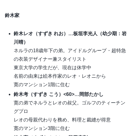
鈴木家
鈴木レオ（すずき れお）…板垣李光人
（幼少期：岩
川晴）
ネルラの18歳年下の弟。アイドルグループ・超特急
の衣装デザイナー兼スタイリスト
東京大学の学生だが、現在は休学中
名前の由来は絵本作家のレオ・レオニから
寛のマンション1階に住む
鈴木考（すずき こう）<60>…岡部たかし
寛の弟でネルラとレオの叔父。ゴルフのティーチン
グプロ
レオの母親代わりを務め、料理と裁縫が得意
寛のマンション3階に住む