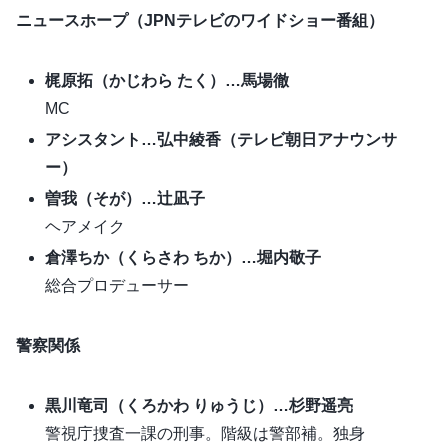
ニュースホープ（JPNテレビのワイドショー番組）
梶原拓（かじわら たく）…馬場徹
MC
アシスタント…弘中綾香（テレビ朝日アナウンサ
ー）
曽我（そが）…辻凪子
ヘアメイク
倉澤ちか（くらさわ ちか）…堀内敬子
総合プロデューサー
警察関係
黒川竜司（くろかわ りゅうじ）…杉野遥亮
警視庁捜査一課の刑事。階級は警部補。独身