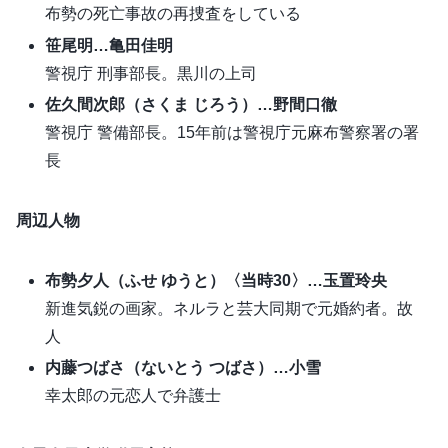
布勢の死亡事故の再捜査をしている
笹尾明…亀田佳明
警視庁 刑事部長。黒川の上司
佐久間次郎（さくま じろう）…野間口徹
警視庁 警備部長。15年前は警視庁元麻布警察署の署
長
周辺人物
布勢夕人（ふせ ゆうと）〈当時30〉…玉置玲央
新進気鋭の画家。ネルラと芸大同期で元婚約者。故
人
内藤つばさ（ないとう つばさ）…小雪
幸太郎の元恋人で弁護士