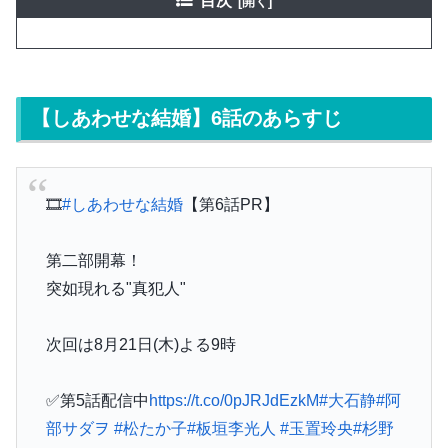
目次
【しあわせな結婚】6話のあらすじ
🎞️
#しあわせな結婚
【第6話PR】
第二部開幕！
突如現れる"真犯人"
次回は8月21日(木)よる9時
✅第5話配信中
https://t.co/0pJRJdEzkM
#大石静
#阿
部サダヲ
#松たか子
#板垣李光人
#玉置玲央
#杉野