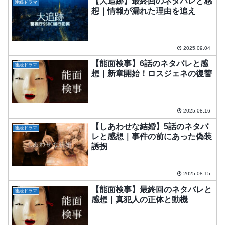
【大追跡】最終回のネタバレと感
連続ドラマ
想｜情報が漏れた理由を追え
2025.09.04
【能面検事】6話のネタバレと感
連続ドラマ
想｜新章開始！ロスジェネの復讐
2025.08.16
【しあわせな結婚】5話のネタバ
連続ドラマ
レと感想｜事件の前にあった偽装
誘拐
2025.08.15
【能面検事】最終回のネタバレと
連続ドラマ
感想｜真犯人の正体と動機