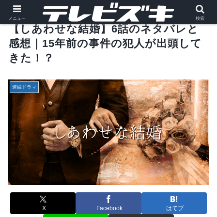
メニュー
検索
【しあわせな結婚】6話のネタバレと
感想｜15年前の事件の犯人が出頭して
きた！？
連続ドラマ
X
Facebook
はてブ