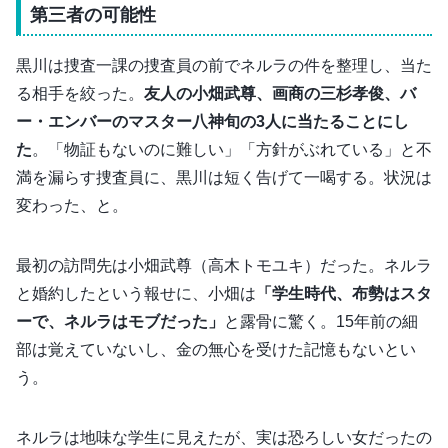
第三者の可能性
黒川は捜査一課の捜査員の前でネルラの件を整理し、当た
る相手を絞った。
友人の小畑武尊、画商の三杉孝俊、バ
ー・エンバーのマスター八神旬の3人に当たることにし
た
。「物証もないのに難しい」「方針がぶれている」と不
満を漏らす捜査員に、黒川は短く告げて一喝する。状況は
変わった、と。
最初の訪問先は小畑武尊（高木トモユキ）だった。ネルラ
と婚約したという報せに、小畑は
「学生時代、布勢はスタ
ーで、ネルラはモブだった」
と露骨に驚く。15年前の細
部は覚えていないし、金の無心を受けた記憶もないとい
う。
ネルラは地味な学生に見えたが、実は恐ろしい女だったの