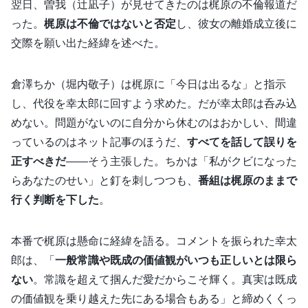
翌日、曽我（辻凪子）が見せてきたのは梶原の不倫報道だ
った。
梶原は不倫ではないと否定
し、彼女の離婚成立後に
交際を願い出た経緯を述べた。
倉澤ちか（堀内敬子）は梶原に「今日は出るな」と指示
し、代役を幸太郎に回すよう求めた。だが幸太郎は呑み込
めない。問題がないのに自分から休むのはおかしい、間違
っているのはネット記事のほうだ、
すべてを話して誤りを
正すべきだ
――そう主張した。ちかは「私がクビになった
らあなたのせい」と釘を刺しつつも、
番組は梶原のままで
行く判断を下した
。
本番で梶原は懸命に経緯を語る。コメントを振られた幸太
郎は、「
一般常識や既成の価値観がいつも正しいとは限ら
ない
。常識を超えて掴んだ愛だからこそ輝く。真実は既成
の価値観を乗り越えた先にある場合もある」と締めくくっ