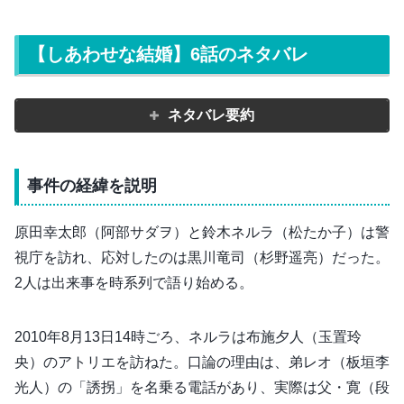
【しあわせな結婚】6話のネタバレ
ネタバレ要約
事件の経緯を説明
原田幸太郎（阿部サダヲ）と鈴木ネルラ（松たか子）は警
視庁を訪れ、応対したのは黒川竜司（杉野遥亮）だった。
2人は出来事を時系列で語り始める。
2010年8月13日14時ごろ、ネルラは布施夕人（玉置玲
央）のアトリエを訪ねた。口論の理由は、弟レオ（板垣李
光人）の「誘拐」を名乗る電話があり、実際は父・寛（段