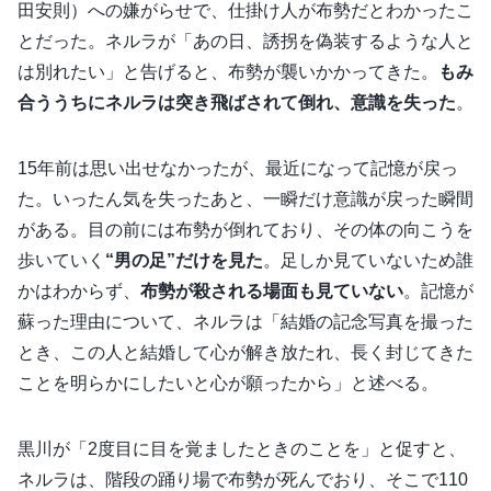
田安則）への嫌がらせで、仕掛け人が布勢だとわかったこ
とだった。ネルラが「あの日、誘拐を偽装するような人と
は別れたい」と告げると、布勢が襲いかかってきた。
もみ
合ううちにネルラは突き飛ばされて倒れ、意識を失った
。
15年前は思い出せなかったが、最近になって記憶が戻っ
た。いったん気を失ったあと、一瞬だけ意識が戻った瞬間
がある。目の前には布勢が倒れており、その体の向こうを
歩いていく
“男の足”だけを見た
。足しか見ていないため誰
かはわからず、
布勢が殺される場面も見ていない
。記憶が
蘇った理由について、ネルラは「結婚の記念写真を撮った
とき、この人と結婚して心が解き放たれ、長く封じてきた
ことを明らかにしたいと心が願ったから」と述べる。
黒川が「2度目に目を覚ましたときのことを」と促すと、
ネルラは、階段の踊り場で布勢が死んでおり、そこで110