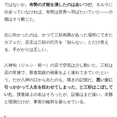
ではないか。
布勢の才能を潰したのはあいつだ
。ネルラに
出会っていなければ、布勢は世界へ羽ばたいていた――小
畑はそう断じた。
次に向かったのは、かつて三杉画廊があった場所にできた
カフェだ。店主は三杉の行方を「知らない」とだけ答え
る。手がかりは乏しい。
八神旬（ジャン・裕一）の店で空気は少し動いた。三杉は
店の常連で、新進気鋭の画家をよく連れてきていたとい
う。だが八神の口から出たのも、嘆きの記憶だ。
悪い女に
引っかかって人生を狂わせてしまった、と三杉はこぼして
いた
。捜査線上の名はそろったが、証拠はまだ遠い。非難
と憶測だけが、事実の輪郭を曇らせている。