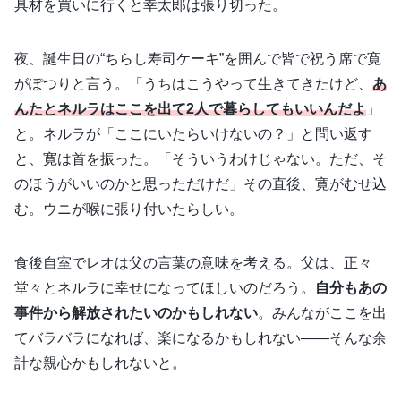
具材を買いに行くと幸太郎は張り切った。
夜、誕生日の“ちらし寿司ケーキ”を囲んで皆で祝う席で寛
がぽつりと言う。「うちはこうやって生きてきたけど、
あ
んたとネルラはここを出て2人で暮らしてもいいんだよ
」
と。ネルラが「ここにいたらいけないの？」と問い返す
と、寛は首を振った。「そういうわけじゃない。ただ、そ
のほうがいいのかと思っただけだ」その直後、寛がむせ込
む。ウニが喉に張り付いたらしい。
食後自室でレオは父の言葉の意味を考える。父は、正々
堂々とネルラに幸せになってほしいのだろう。
自分もあの
事件から解放されたいのかもしれない
。みんながここを出
てバラバラになれば、楽になるかもしれない――そんな余
計な親心かもしれないと。