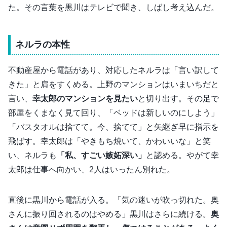
た。その言葉を黒川はテレビで聞き、しばし考え込んだ。
ネルラの本性
不動産屋から電話があり、対応したネルラは「言い訳して
きた」と肩をすくめる。上野のマンションはいまいちだと
言い、
幸太郎のマンションを見たい
と切り出す。その足で
部屋をくまなく見て回り、「ベッドは新しいのにしよう」
「バスタオルは捨てて。今、捨てて」と矢継ぎ早に指示を
飛ばす。幸太郎は「やきもち焼いて、かわいいな」と笑
い、ネルラも
「私、すごい嫉妬深い」
と認める。やがて幸
太郎は仕事へ向かい、2人はいったん別れた。
直後に黒川から電話が入る。「気の迷いが吹っ切れた。奥
さんに振り回されるのはやめる」黒川はさらに続ける。
奥