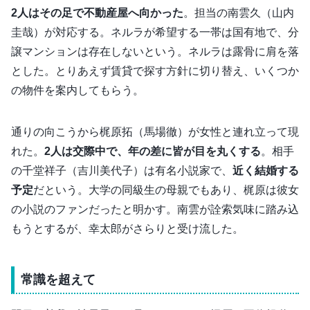
2人はその足で不動産屋へ向かった
。担当の南雲久（山内
圭哉）が対応する。ネルラが希望する一帯は国有地で、分
譲マンションは存在しないという。ネルラは露骨に肩を落
とした。とりあえず賃貸で探す方針に切り替え、いくつか
の物件を案内してもらう。
通りの向こうから梶原拓（馬場徹）が女性と連れ立って現
れた。
2人は交際中で、年の差に皆が目を丸くする
。相手
の千堂祥子（吉川美代子）は有名小説家で、
近く結婚する
予定
だという。大学の同級生の母親でもあり、梶原は彼女
の小説のファンだったと明かす。南雲が詮索気味に踏み込
もうとするが、幸太郎がさらりと受け流した。
常識を超えて