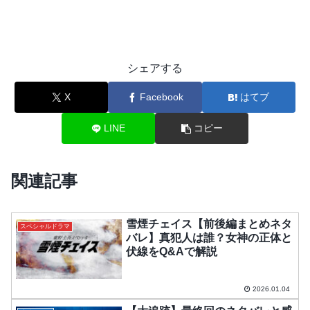
シェアする
X
Facebook
はてブ
LINE
コピー
関連記事
雪煙チェイス【前後編まとめネタ
スペシャルドラマ
バレ】真犯人は誰？女神の正体と
伏線をQ&Aで解説
2026.01.04