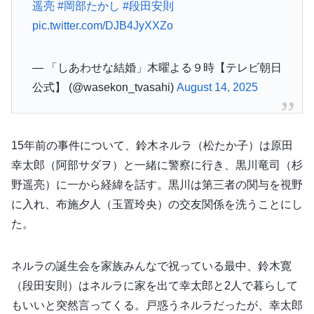
遥亮
#岡部たかし
#段田安則
pic.twitter.com/DJB4JyXXZo
— 「しあわせな結婚」木曜よる９時【テレビ朝日
公式】 (@wasekon_tvasahi)
August 14, 2025
15年前の事件について、鈴木ネルラ（松たか子）は原田
幸太郎（阿部サダヲ）と一緒に警察に行き、黒川竜司（杉
野遥亮）に一から経緯を話す。黒川は第三者の関与を視野
に入れ、布施夕人（玉置玲央）の交友関係を洗うことにし
た。
ネルラの誕生会を家族みんなで祝っている最中、鈴木寛
（段田安則）はネルラに家を出て幸太郎と2人で暮らして
もいいと突然言ってくる。戸惑うネルラだったが、幸太郎