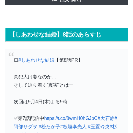
【しあわせな結婚】8話のあらすじ
🎞️
#しあわせな結婚
【第8話PR】
真犯人は妻なのか…
そして辿り着く”真実”とはー
次回は9月4日(木)よる9時
✅第7話配信中
https://t.co/8wmH0hGJpC
#大石静
#
阿部サダヲ
#松たか子
#板垣李光人
#玉置玲央
#杉