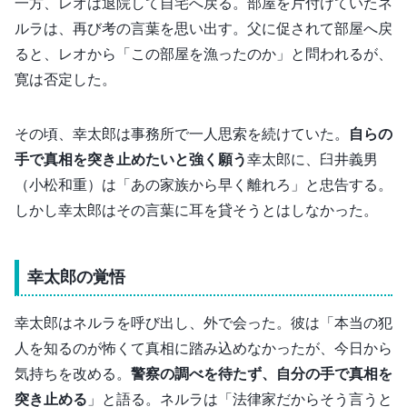
一方、レオは退院して自宅へ戻る。部屋を片付けていたネ
ルラは、再び考の言葉を思い出す。父に促されて部屋へ戻
ると、レオから「この部屋を漁ったのか」と問われるが、
寛は否定した。
その頃、幸太郎は事務所で一人思索を続けていた。
自らの
手で真相を突き止めたいと強く願う
幸太郎に、臼井義男
（小松和重）は「あの家族から早く離れろ」と忠告する。
しかし幸太郎はその言葉に耳を貸そうとはしなかった。
幸太郎の覚悟
幸太郎はネルラを呼び出し、外で会った。彼は「本当の犯
人を知るのが怖くて真相に踏み込めなかったが、今日から
気持ちを改める。
警察の調べを待たず、自分の手で真相を
突き止める
」と語る。ネルラは「法律家だからそう言うと