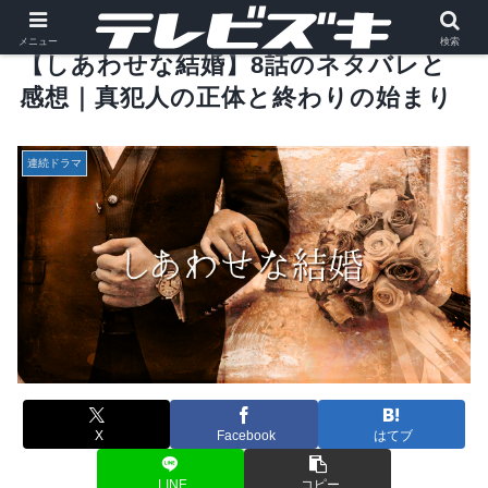
メニュー
検索
【しあわせな結婚】8話のネタバレと
感想｜真犯人の正体と終わりの始まり
連続ドラマ
X
Facebook
はてブ
LINE
コピー