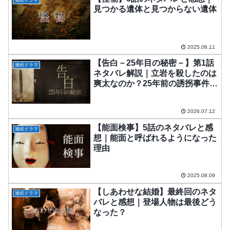
連続ドラマ
見つかる遺体と見つからない遺体
2025.08.11
【告白－25年目の秘密－】第1話
連続ドラマ
ネタバレ解説｜立岩を殺したのは
爽太なのか？25年前の誘拐事件と
117冊の日記
2026.07.12
【能面検事】5話のネタバレと感
連続ドラマ
想｜能面と呼ばれるようになった
理由
2025.08.09
【しあわせな結婚】最終回のネタ
連続ドラマ
バレと感想｜登場人物は最後どう
なった？