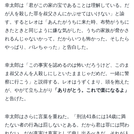
幸太郎は「君がこの家の宝であることは理解している。だ
が人を殺した罪を叔父さんにかぶせてはいけない」と諭
す。するとレオは「あんたがうちに来た時、布勢がうちに
きたときと同じように嫌な気がした。うちの家族が脅かさ
れるんじゃないかって。だからいつも怖かった。そしたら
やっぱり、バレちゃった」と告白した。
幸太郎は「この事実を認めるのは怖いだろうけど、このま
ま叔父さんを人殺しにしといたままじゃだめだ。一緒に警
察に行こう」と説得する。レオはうずくまり、頭を抱えた
が、やがて立ち上がり
「ありがとう。これで楽になるよ」
と告げた。
幸太郎はさらに言葉を重ねた。「刑法41条には14歳に満
たない者の行為は罰しないとある。だから君は罪には問わ
れない。だが真実は真実として申し出るべきだ。それが人