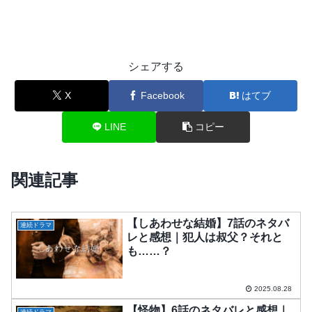
シェアする
X
Facebook
はてブ
LINE
コピー
関連記事
【しあわせな結婚】7話のネタバ
連続ドラマ
レと感想｜犯人は叔父？それと
も……？
2025.08.28
【怪物】6話のネタバレと感想｜