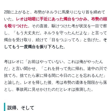
2階に上がると、布勢がネルラに馬乗りになり首を締めて
いた。
レオは咄嗟に手近にあった燭台をつかみ、布勢の頭
を殴りつけた
。その直後、駆けつけた考が状況を一目で察
し、「もう大丈夫だ。ネルラを守ったんだよな」と言って
燭台を受け取り、続けて「目をつぶってろ」と告げた。
そ
してもう一度燭台を振り下ろした
。
考はレオに「お前はやっていない。これは俺がやったん
だ」と言い聞かせ、「これを持って先に帰れ。途中の川で
捨てろ。捨てたら家に帰る間に今日のことを忘れるんだ」
と諭した。レオを帰した後、考は布勢の遺体を階段から落
とし、事故死に見せかけたのだとレオは推測した。
説得、そして