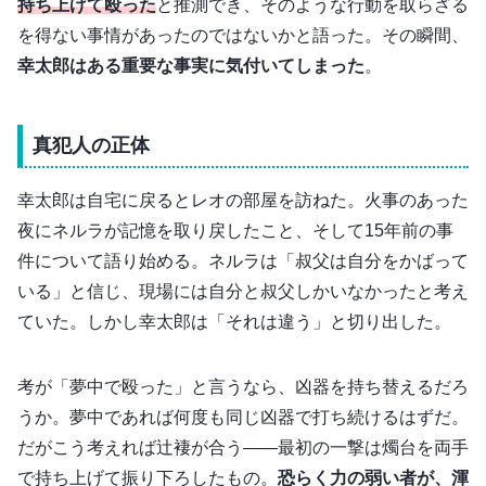
持ち上げて殴った
と推測でき、そのような行動を取らざる
を得ない事情があったのではないかと語った。その瞬間、
幸太郎はある重要な事実に気付いてしまった
。
真犯人の正体
幸太郎は自宅に戻るとレオの部屋を訪ねた。火事のあった
夜にネルラが記憶を取り戻したこと、そして15年前の事
件について語り始める。ネルラは「叔父は自分をかばって
いる」と信じ、現場には自分と叔父しかいなかったと考え
ていた。しかし幸太郎は「それは違う」と切り出した。
考が「夢中で殴った」と言うなら、凶器を持ち替えるだろ
うか。夢中であれば何度も同じ凶器で打ち続けるはずだ。
だがこう考えれば辻褄が合う――最初の一撃は燭台を両手
で持ち上げて振り下ろしたもの。
恐らく力の弱い者が、渾