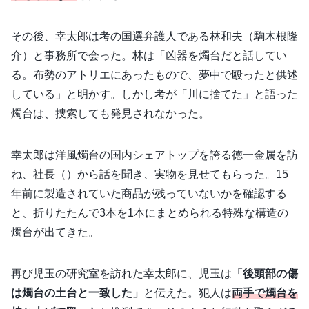
その後、幸太郎は考の国選弁護人である林和夫（駒木根隆
介）と事務所で会った。林は「凶器を燭台だと話してい
る。布勢のアトリエにあったもので、夢中で殴ったと供述
している」と明かす。しかし考が「川に捨てた」と語った
燭台は、捜索しても発見されなかった。
幸太郎は洋風燭台の国内シェアトップを誇る徳一金属を訪
ね、社長（）から話を聞き、実物を見せてもらった。15
年前に製造されていた商品が残っていないかを確認する
と、折りたたんで3本を1本にまとめられる特殊な構造の
燭台が出てきた。
再び児玉の研究室を訪れた幸太郎に、児玉は
「後頭部の傷
は燭台の土台と一致した」
と伝えた。犯人は
両手で燭台を