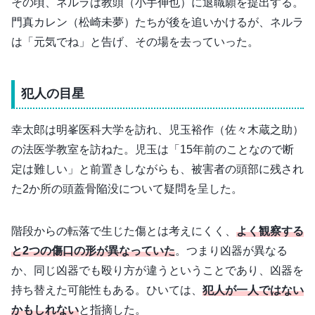
その頃、ネルラは教頭（小手伸也）に退職願を提出する。
門真カレン（松崎未夢）たちが後を追いかけるが、ネルラ
は「元気でね」と告げ、その場を去っていった。
犯人の目星
幸太郎は明峯医科大学を訪れ、児玉裕作（佐々木蔵之助）
の法医学教室を訪ねた。児玉は「15年前のことなので断
定は難しい」と前置きしながらも、被害者の頭部に残され
た2か所の頭蓋骨陥没について疑問を呈した。
階段からの転落で生じた傷とは考えにくく、
よく観察する
と2つの傷口の形が異なっていた
。つまり凶器が異なる
か、同じ凶器でも殴り方が違うということであり、凶器を
持ち替えた可能性もある。ひいては、
犯人が一人ではない
かもしれない
と指摘した。