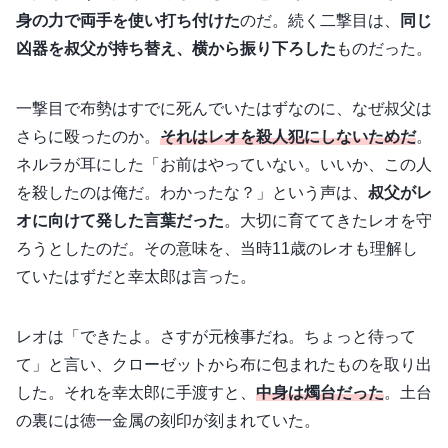
身の力で両手を使い打ち付けた
のだ。続く二撃目は、
同じ
凶器を叔父が持ち替え、横から振り下ろした
ものだった。
一撃目で布勢はすでに死んでいたはずなのに、なぜ叔父は
さらに殴ったのか。
それはレオを殺人犯にしないためだ
。
ネルラが耳にした「お前はやっていない。いいか、この人
を殺したのは俺だ。わかったな？」という声は、
叔父がレ
オに向けて発した言葉だった
。大切に育ててきたレオを守
ろうとしたのだ。その意味を、当時11歳のレオも理解し
ていたはずだと幸太郎は言った。
レオは「できたよ。さすが元検事だね。ちょっと待って
て」と言い、クローゼットから布に包まれたものを取り出
した。それを幸太郎に手渡すと、
中身は燭台だった
。土台
の裏には徳一金属の刻印が刻まれていた。