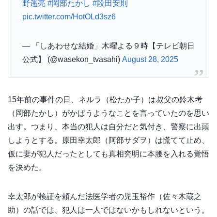
野遥亮
#岡部たかし
#段田安則
pic.twitter.com/HotOLd3sz6
— 「しあわせな結婚」木曜よる９時【テレビ朝日
公式】 (@wasekon_tvasahi)
August 28, 2025
15年前の事件の日、ネルラ（松たか子）は叔父の鈴木考
（岡部たかし）がかばうようなことを言っていたのを思い
出す。つまり、本当の犯人は自分だと気付き、警察に出頭
しようとする。原田幸太郎（阿部サダヲ）は慌てて止め、
仮に妻が犯人だったとしても真相究明に本腰を入れる覚悟
を決めた。
幸太郎が検証を頼んだ法医学者の児玉裕作（佐々木蔵之
助）の話では、犯人は一人ではないかもしれないという。