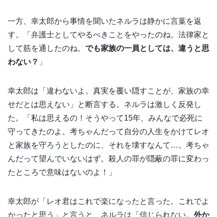
一方、幸太郎から事情を聞いたネルラは静かに言葉を返
す。「弁護士としてやるべきことをやったのね。法律家と
して筋を通したのね。
でも家族の一員としては、違うと思
わない？
」
幸太郎は「違わないよ。真実を覆い隠すことが、家族の幸
せだとは思えない」と断言する。ネルラは激しく反発し
た。「私は思えるの！そうやって15年、みんなで必死に
守ってきたのよ。考ちゃんだって自分の人生をかけてレオ
と家族を守ろうとしたのに、それを壊すなんて…。考ちゃ
んだって望んでいないはず。殺人の罪が隠蔽の罪に変わっ
たところで意味はないのよ！」
幸太郎が「レオ君はこれで楽になったと言った。これでよ
かったと思う」と言うと、ネルラは「信じられない。
外か