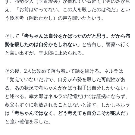
す。布勢夕人（玉置玲央）が倒れている近くで男の足が見
え、「お前はやってない。この人を殺したのは俺だ」とい
う鈴木考（岡部たかし）の声を聞いたという。
そして
「考ちゃんは自分をかばったのだと思う。だから布
勢を殺したのは自分かもしれない」
と告白し、警察へ行く
と言い出すが、幸太郎に止められる。
その後、2人は改めて落ち着いて話を続ける。ネルラは
「覚えていないだけで、自分が布勢を殺した可能性があ
る。あの状況で考ちゃんがかばう相手は自分しかいない」
と述べる。幸太郎はネルラの記憶だけでは証拠にならず、
叔父もすぐに釈放されることはないと諭す。しかしネルラ
は
「考ちゃんではなく、どう考えても自分こそが犯人だ」
と強い確信を示した。