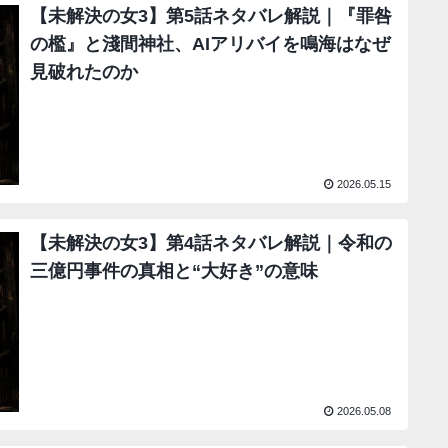
【未解決の女3】第5話ネタバレ解説｜『罪咎
の檻』と淺間神社、AIアリバイを鳴海はなぜ
見破れたのか
2026.05.15
【未解決の女3】第4話ネタバレ解説｜令和の
三億円事件の真相と“大好き”の意味
2026.05.08