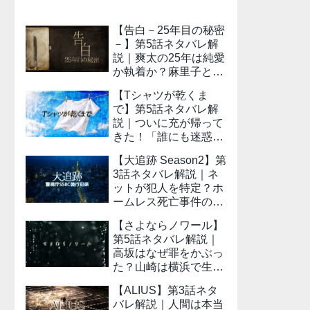
【告白－25年目の秘密
－】第5話ネタバレ解
説｜爽太の25年は純愛
か執着か？麻里子との
恋がついに動く
【Tシャツが乾くま
で】第5話ネタバレ解
説｜ついに充が帰って
きた！「誰にも迷惑か
けないなら」の意味
【大追跡 Season2】第
3話ネタバレ解説｜ネ
ットが犯人を特定？ホ
ームレス死亡事件の真
相
【さよならノワール】
第5話ネタバレ解説｜
高坂はなぜ罪をかぶっ
た？山崎は横浜で生き
ているのか
【ALIUS】第3話ネタ
バレ解説｜人間は本当