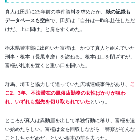
真人は田所に25年前の事件資料を求めたが、
紙の記録も
データベースも空白
で、田所は「自分は一昨年赴任しただ
けだ、上に聞け」と肩をすくめた。
栃木県警本部に出向いた富樫は、かつて真人と組んでいた
刑事・根本（長尾卓磨）を訪ねる。根本は口を閉ざすが、
富樫が札束を置くと重い口を開いた。
群馬、埼玉と協力して追っていた広域連続事件があり、
こ
こ2、3年、不法滞在の風俗店勤務の女性ばかりが狙わ
れ、いずれも指先を切り取られていた
という。
ところが真人は異動届を出して単独行動に移り、富樫を追
い始めたらしい。富樫は金を回収しながら「警察がそんな
ことしちゃだめだ」といい根本の前を去った。