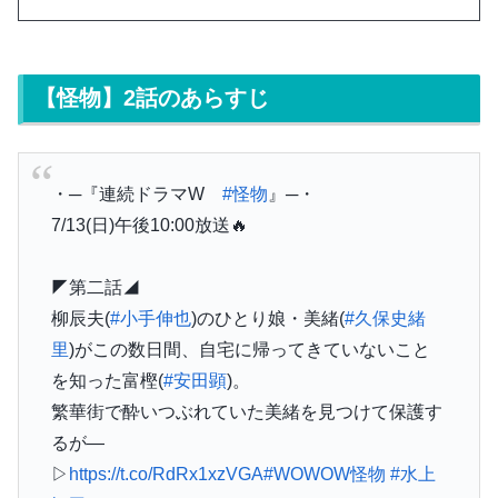
【怪物】2話のあらすじ
・─『連続ドラマW
#怪物
』─・
7/13(日)午後10:00放送🔥
◤第二話◢
柳辰夫(
#小手伸也
)のひとり娘・美緒(
#久保史緒
里
)がこの数日間、自宅に帰ってきていないこと
を知った富樫(
#安田顕
)。
繁華街で酔いつぶれていた美緒を見つけて保護す
るが―
▷
https://t.co/RdRx1xzVGA
#WOWOW怪物
#水上