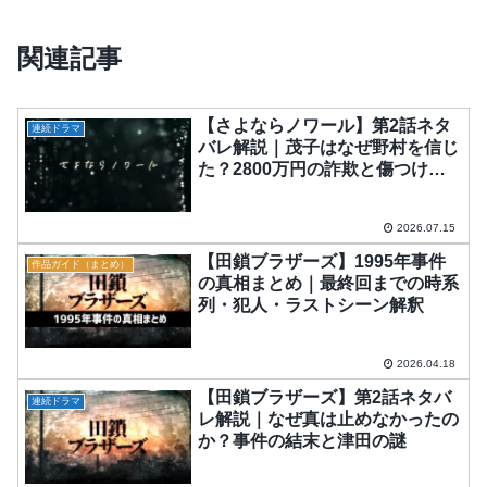
関連記事
【さよならノワール】第2話ネタ
連続ドラマ
バレ解説｜茂子はなぜ野村を信じ
た？2800万円の詐欺と傷つけら
れた尊厳
2026.07.15
【田鎖ブラザーズ】1995年事件
作品ガイド（まとめ）
の真相まとめ｜最終回までの時系
列・犯人・ラストシーン解釈
2026.04.18
【田鎖ブラザーズ】第2話ネタバ
連続ドラマ
レ解説｜なぜ真は止めなかったの
か？事件の結末と津田の謎