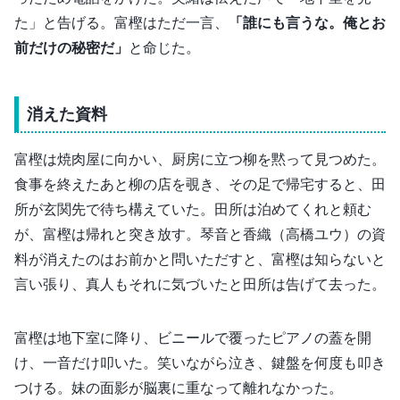
た」と告げる。富樫はただ一言、
「誰にも言うな。俺とお
前だけの秘密だ」
と命じた。
消えた資料
富樫は焼肉屋に向かい、厨房に立つ柳を黙って見つめた。
食事を終えたあと柳の店を覗き、その足で帰宅すると、田
所が玄関先で待ち構えていた。田所は泊めてくれと頼む
が、富樫は帰れと突き放す。琴音と香織（高橋ユウ）の資
料が消えたのはお前かと問いただすと、富樫は知らないと
言い張り、真人もそれに気づいたと田所は告げて去った。
富樫は地下室に降り、ビニールで覆ったピアノの蓋を開
け、一音だけ叩いた。笑いながら泣き、鍵盤を何度も叩き
つける。妹の面影が脳裏に重なって離れなかった。