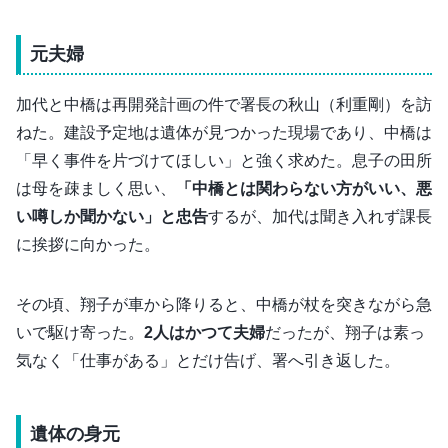
元夫婦
加代と中橋は再開発計画の件で署長の秋山（利重剛）を訪
ねた。建設予定地は遺体が見つかった現場であり、中橋は
「早く事件を片づけてほしい」と強く求めた。息子の田所
は母を疎ましく思い、
「中橋とは関わらない方がいい、悪
い噂しか聞かない」と忠告
するが、加代は聞き入れず課長
に挨拶に向かった。
その頃、翔子が車から降りると、中橋が杖を突きながら急
いで駆け寄った。
2人はかつて夫婦
だったが、翔子は素っ
気なく「仕事がある」とだけ告げ、署へ引き返した。
遺体の身元