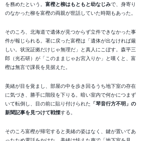
を務めたという。
富樫と柳はもともと幼なじみ
で、身寄り
のなかった柳を富樫の両親が世話していた時期もあった。
そのころ、北海道で遺体が見つからず立件できなかった事
件が報じられる。署に戻った富樫は「遺体が出なければ厳
しい。状況証拠だけじゃ無理だ」と真人にこぼす。森平三
郎（光石研）が「このままじゃお宮入りか」と嘆くと、富
樫は無言で課長を見据えた。
美緒が目を覚まし、部屋の中を歩き回るうち地下室の存在
に気づき、勝手に階段を下りる。暗い室内で何かにつまず
いて転倒し、目の前に貼り付けられた
「琴音行方不明」の
新聞記事を見つけて戦慄
する。
そのころ富樫が帰宅すると美緒の姿はなく、鍵が置いてあ
ったため電話をかけた。美緒は怯えた声で「地下室を見