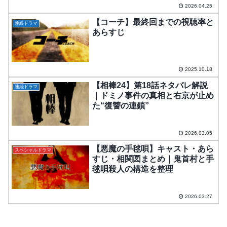
2026.04.25
【コーチ】最終回までの視聴率と
連続ドラマ
あらすじ
2025.10.18
【相棒24】第18話ネタバレ解説
連続ドラマ
｜ドミノ事件の真相と右京が止め
た“復讐の連鎖”
2026.03.05
【悪魔の手毬唄】キャスト・あら
スペシャルドラマ
すじ・相関図まとめ｜鬼首村と手
毬唄殺人の構造を整理
2026.03.27