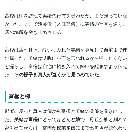
富樫は柳を訪ねて美緒の行方を尋ねたが、まだ帰っていな
かった。そこで遠藤優（入江甚儀）に美緒の写真を送り、
店の場所を突き止めさせる。
富樫は店へ赴き、酔いつぶれた美緒を発見して自宅まで連
れ帰った。美緒は父親に小言を言われるから帰りたくない
と漏らし、富樫は自宅に招き入れて酔いを醒ますよう伝え
た。そ
の様子を真人が遠くから見つめていた
。
富樫と柳
部署に戻った真人は優から富樫と美緒の関係を聞き出し
た。
美緒は富樫にとってほとんど娘
で、母親が柳と別れて
家を出てからは、富樫が授業参観にまで出向き母親代わり