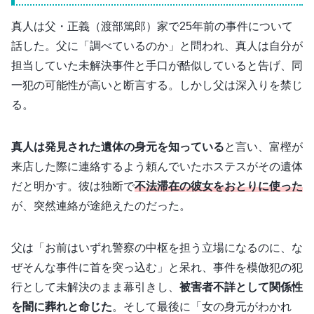
真人は父・正義（渡部篤郎）家で25年前の事件について
話した。父に「調べているのか」と問われ、真人は自分が
担当していた未解決事件と手口が酷似していると告げ、同
一犯の可能性が高いと断言する。しかし父は深入りを禁じ
る。
真人は発見された遺体の身元を知っている
と言い、富樫が
来店した際に連絡するよう頼んでいたホステスがその遺体
だと明かす。彼は独断で
不法滞在の彼女をおとりに使った
が、突然連絡が途絶えたのだった。
父は「お前はいずれ警察の中枢を担う立場になるのに、な
ぜそんな事件に首を突っ込む」と呆れ、事件を模倣犯の犯
行として未解決のまま幕引きし、
被害者不詳として関係性
を闇に葬れと命じた
。そして最後に「女の身元がわかれ