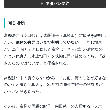
ネタバレ要約
同じ場所
富樫浩之（安田顕）は遠藤翔子（真飛聖）に状況を説明し
たが、
遺体の身元はいまだ判明していない
。「同じ場所
だ、25年前と」と口にした富樫は、さらに誰の遺体なの
かと八代真人（水上恒司）を執拗に問い詰めるうち、「妹
さんなのではないか」と揶揄される。
富樫は相手の胸ぐらをつかみ、「お前、俺のことが好きな
のか」と凄むと真人は、25年前の事件で唯一の容疑者だ
からだと開き直った。
その後、富樫が母親の紀子（内田慈）の入居する老人ホー