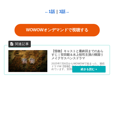
←1話
｜
3話→
WOWOWオンデマンドで視聴する
【怪物】キャストと最終回までのあら
すじ｜安田顕＆水上恒司主演の韓国リ
メイクサスペンスドラマ
2025年7月6日からWOWOWで始まった、連続
ドラマW【怪物】のキャストとあらすじをまと
めています。安田顕さん＆水上恒司さん主演
で、韓国サスペンスドラマをリメイクしたドラ
マになります。