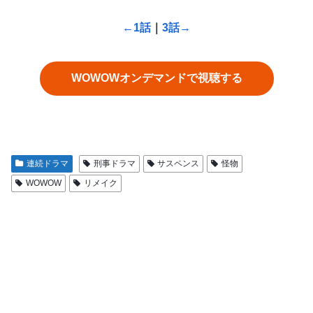
←1話
｜
3話→
WOWOWオンデマンドで視聴する
連続ドラマ
刑事ドラマ
サスペンス
怪物
WOWOW
リメイク