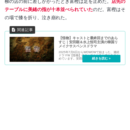
柳の店の前に差しかかったとき富樫は足を止めた。
店先の
テーブルに美緒の指が十本並べられていた
のだ。富樫はそ
の場で膝を折り、泣き崩れた。
【怪物】キャストと最終回までのあら
すじ｜安田顕＆水上恒司主演の韓国リ
メイクサスペンスドラマ
2025年7月6日からWOWOWで始まった、連続
ドラマW【怪物】のキャストとあらすじをまと
めています。安田顕さん＆水上恒司さん主演
で、韓国サスペンスドラマをリメイクしたドラ
マになります。