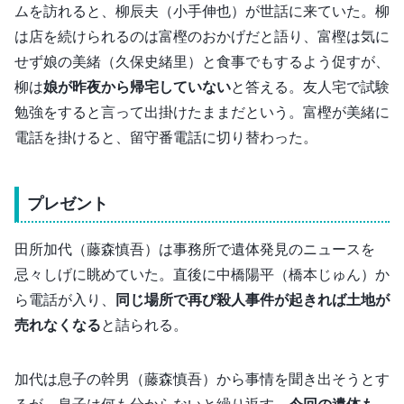
ムを訪れると、柳辰夫（小手伸也）が世話に来ていた。柳
は店を続けられるのは富樫のおかげだと語り、富樫は気に
せず娘の美緒（久保史緒里）と食事でもするよう促すが、
柳は
娘が昨夜から帰宅していない
と答える。友人宅で試験
勉強をすると言って出掛けたままだという。富樫が美緒に
電話を掛けると、留守番電話に切り替わった。
プレゼント
田所加代（藤森慎吾）は事務所で遺体発見のニュースを
忌々しげに眺めていた。直後に中橋陽平（橋本じゅん）か
ら電話が入り、
同じ場所で再び殺人事件が起きれば土地が
売れなくなる
と詰られる。
加代は息子の幹男（藤森慎吾）から事情を聞き出そうとす