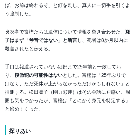
ば、お前は終わるぞ」と釘を刺し、真人に一切手を引くよ
う強制した。
炎炎亭で富樫たちは遺体について情報を突き合わせた。
翔
子はまず「琴音ではない」と断言
し、死者は8か月以内に
殺害されたと伝える。
手口は報道されていない細部まで25年前と一致してお
り、
模倣犯の可能性はない
とした。富樫は「25年ぶりで
はなく、ただ死体が上がらなかっただけかもしれない」と
推測する。松田凛子（剛力彩芽）はその会話に戸惑い、周
囲も気をつかったが、富樫は「とにかく身元を特定する」
と締めくくった。
探りあい