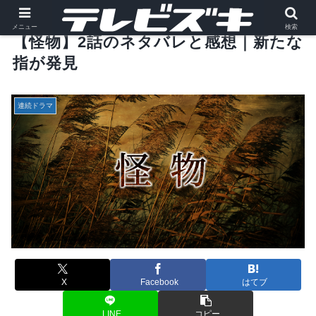
メニュー
検索
【怪物】2話のネタバレと感想｜新たな
指が発見
連続ドラマ
X
Facebook
はてブ
LINE
コピー