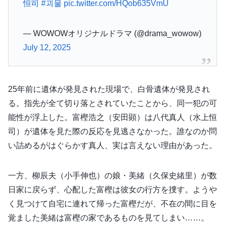
恒司
#괴물
pic.twitter.com/HQob635VmU
— WOWOWオリジナルドラマ (@drama_wowow)
July 12, 2025
25年前に遺体が発見された現場で、白骨遺体が発見され
る。指先が全て切り落とされていたことから、同一犯の可
能性が浮上した。富樫浩之（安田顕）は八代真人（水上恒
司）が遺体を見た際の反応を見逃さなかった。誰なのか問
い詰めるがはぐらかす真人、実は言えない理由があった。
一方、柳辰夫（小手伸也）の娘・美緒（久保史緒里）が数
日家に戻らず、心配した富樫は彼女の行方を捜す。ようや
く見つけて自宅に連れて帰った富樫だが、不在の間に目を
覚ました美緒は富樫の家であるものを見てしまい……。