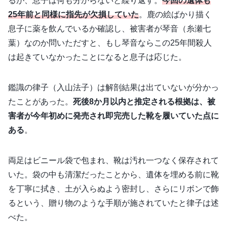
るが、息子は何も分からないと繰り返す。
今回の遺体も
25年前と同様に指先が欠損していた
。鹿の絵ばかり描く
息子に薬を飲んでいるか確認し、被害者が琴音（糸瀬七
葉）なのか問いただすと、もし琴音ならこの25年間殺人
は起きていなかったことになると息子は応じた。
鑑識の律子（入山法子）は解剖結果は出ていないが分かっ
たことがあった。
死後8か月以内と推定される根拠は、被
害者が今年初めに発売され即完売した靴を履いていた点に
ある
。
両足はビニール袋で包まれ、靴は汚れ一つなく保存されて
いた。袋の中も清潔だったことから、遺体を埋める前に靴
を丁寧に拭き、土が入らぬよう密封し、さらにリボンで飾
るという、贈り物のような手順が施されていたと律子は述
べた。