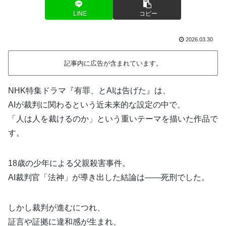
LINE
コピー
2026.03.30
記事内に広告が含まれています。
NHK特集ドラマ『有罪、とAIは告げた』は、
AIが裁判に関わるという近未来的な設定の中で、
「人は人を裁けるのか」という重いテーマを描いた作品で
す。
18歳の少年による父親殺害事件。
AI裁判官「法神」が導き出した結論は――死刑でした。
しかし裁判が進むにつれ、
証言や証拠に違和感が生まれ、