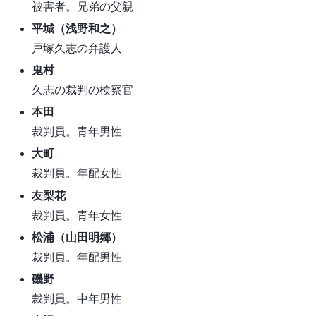
被害者。兄弟の父親
平城（浅野和之）
戸塚久志の弁護人
鬼村
久志の裁判の検察官
本田
裁判員。青年男性
大町
裁判員。年配女性
友梨花
裁判員。青年女性
松浦（山田明郷）
裁判員。年配男性
磯野
裁判員。中年男性