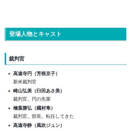
登場人物とキャスト
裁判官
高遠寺円（
芳根京子
）
新米裁判官
崎山弘美（
臼田あさ美
）
裁判官。円の先輩
檜葉勝弘（
國村隼
）
裁判官。部長。転任してきた
高遠寺静（風吹ジュン）