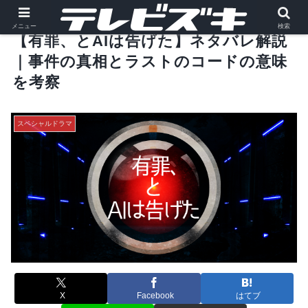
メニュー
検索
【有罪、とAIは告げた】ネタバレ解説
｜事件の真相とラストのコードの意味
を考察
スペシャルドラマ
X
Facebook
はてブ