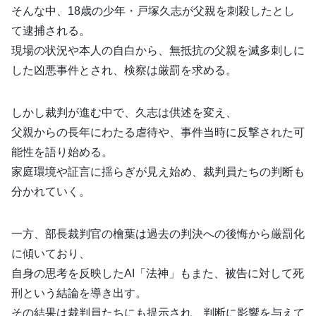
そんな中、18歳の少年・戸塚久志が父親を刺殺したとし
て逮捕される。
現場の状況や本人の自白から、無抵抗の父親を滅多刺しに
した凶悪事件とされ、検察は厳罰を求める。
しかし裁判が進む中で、久志は供述を変え、
父親からの長年にわたる虐待や、事件当時に反撃された可
能性を語り始める。
家庭環境や証言に揺らぎが見え始め、裁判員たちの判断も
分かれていく。
一方、部長裁判官の檜葉は過去の判決への後悔から厳罰化
に傾いており、
自身の思考を反映したAI「法神」もまた、被告に対して死
刑という結論を導き出す。
その結果は裁判員たちにも提示され、判断に影響を与えて