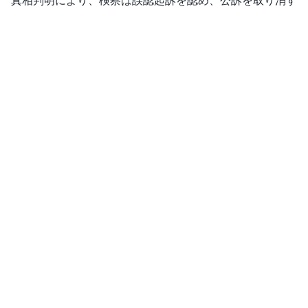
真相判明により、検察は誤認起訴を認め、公訴を取り消す