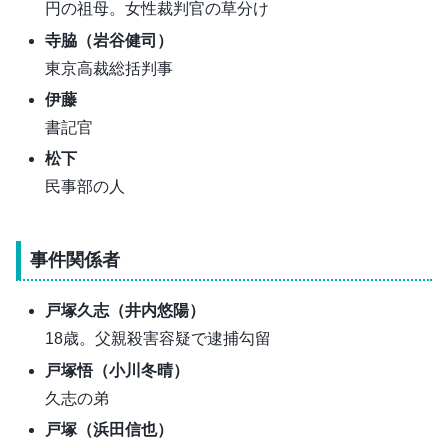
円の祖母。女性裁判官の草分け
寺脇
（岩谷健司）
東京高裁総括判事
伊藤
書記官
松下
民事部の人
事件関係者
戸塚久志（井内悠陽）
18歳。父親殺害容疑で逮捕勾留
戸塚悟（小川冬晴）
久志の弟
戸塚（浜田信也）