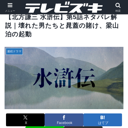
メニュー
検索
【北方謙三 水滸伝】第5話ネタバレ解
説｜壊れた男たちと晁蓋の賭け、梁山
泊の起動
連続ドラマ
X
Facebook
はてブ