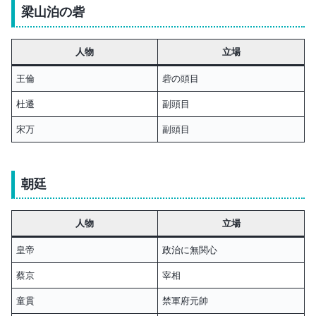
梁山泊の砦
人物
立場
王倫
砦の頭目
杜遷
副頭目
宋万
副頭目
朝廷
人物
立場
皇帝
政治に無関心
蔡京
宰相
童貫
禁軍府元帥