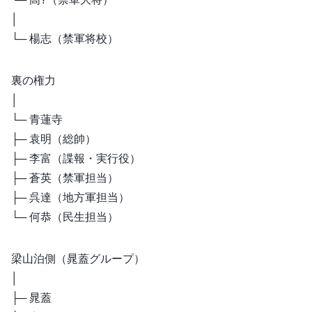
│
└─ 楊志（禁軍将校）
裏の権力
│
└─ 青蓮寺
├─ 袁明（総帥）
├─ 李富（諜報・実行役）
├─ 蒼英（禁軍担当）
├─ 呉達（地方軍担当）
└─ 何恭（民生担当）
梁山泊側（晁蓋グループ）
│
├─ 晁蓋