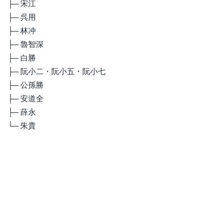
├─ 宋江
├─ 呉用
├─ 林冲
├─ 魯智深
├─ 白勝
├─ 阮小二・阮小五・阮小七
├─ 公孫勝
├─ 安道全
├─ 薛永
└─ 朱貴