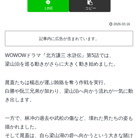
LINE
コピー
2026.03.16
記事内に広告が含まれています。
WOWOWドラマ『北方謙三 水滸伝』第5話では、
梁山泊を巡る動きがさらに大きく動き始めました。
晁蓋たちは楊志が運ぶ賄賂を奪う作戦を実行。
白勝や阮三兄弟が加わり、梁山泊へ向かう流れが一気に動
き出します。
一方で、林冲の過去や武松の傷など、壊れた男たちの姿も
描かれました。
そして晁蓋は、自ら梁山湖の砦へ向かうという大きな賭け