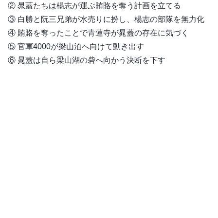
② 晁蓋たちは楊志が運ぶ賄賂を奪う計画を立てる
③ 白勝と阮三兄弟が水売りに扮し、楊志の部隊を無力化
④ 賄賂を奪ったことで青蓮寺が晁蓋の存在に気づく
⑤ 官軍4000が梁山泊へ向けて動き出す
⑥ 晁蓋は自ら梁山湖の砦へ向かう決断を下す