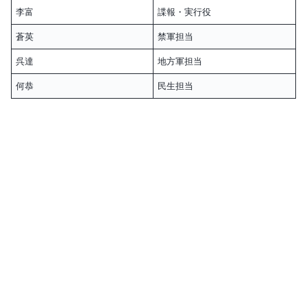
李富
諜報・実行役
蒼英
禁軍担当
呉達
地方軍担当
何恭
民生担当