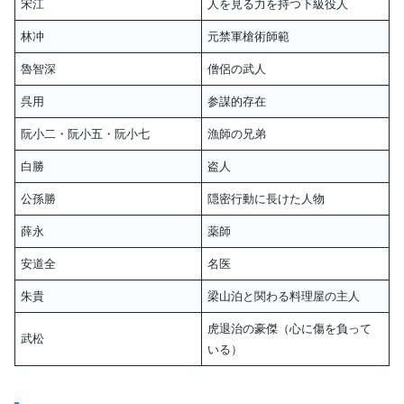
宋江
人を見る力を持つ下級役人
林冲
元禁軍槍術師範
魯智深
僧侶の武人
呉用
参謀的存在
阮小二・阮小五・阮小七
漁師の兄弟
白勝
盗人
公孫勝
隠密行動に長けた人物
薛永
薬師
安道全
名医
朱貴
梁山泊と関わる料理屋の主人
虎退治の豪傑（心に傷を負って
武松
いる）