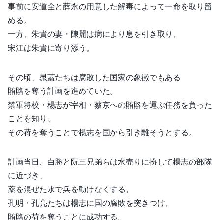
事前に安道全と薛永の用意した解毒によって一命を取り留
める。
一方、朱貴の妻・陳麗は病により息を引き取り、
宋江は朱貴に寄り添う。
その頃、晁蓋たちは腐敗した国家の象徴でもある
賄賂を奪う計画を進めていた。
禁軍将校・楊志が宰相・蔡京への賄賂を運ぶ任務を負った
ことを知り、
その荷を奪うことで楊志を国から引き離そうとする。
計画当日、白勝と阮三兄弟らは水売りに扮して楊志の部隊
に近づき、
薬を混ぜた水で兵を動けなくする。
孔明・孔亮たちは楊志に国の腐敗を突きつけ、
賄賂の荷を奪うことに成功する。