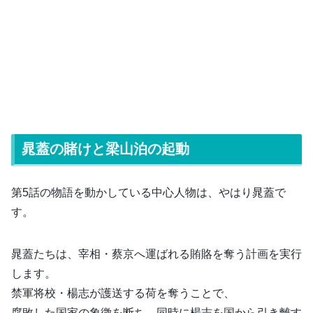
晁蓋の賭けと梁山泊の起動
第5話の物語を動かしている中心人物は、やはり晁蓋で
す。
晁蓋たちは、宰相・蔡京へ運ばれる賄賂を奪う計画を実行
します。
禁軍将校・楊志が護送する荷を奪うことで、
腐敗した国家の象徴を断ち、同時に楊志を国から引き離す