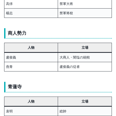
高俅
禁軍大将
楊志
禁軍将校
商人勢力
人物
立場
盧俊義
大商人・闇塩の統轄
燕青
盧俊義の従者
青蓮寺
人物
立場
袁明
総帥