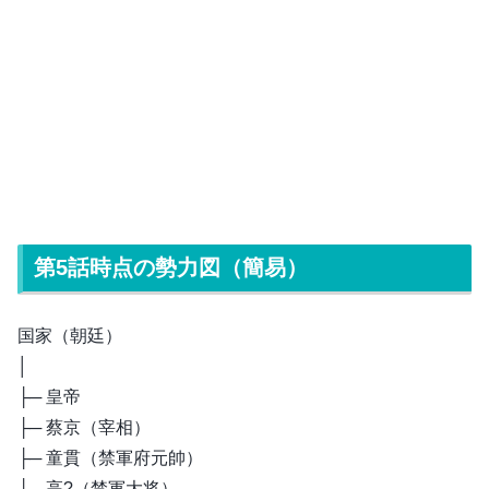
第5話時点の勢力図（簡易）
国家（朝廷）
│
├─ 皇帝
├─ 蔡京（宰相）
├─ 童貫（禁軍府元帥）
└─ 高?（禁軍大将）