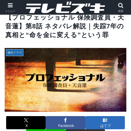
メニュー
検索
【プロフェッショナル 保険調査員・天
音蓮】第8話 ネタバレ解説｜失踪7年の
真相と“命を金に変える”という罪
連続ドラマ
X
Facebook
はてブ