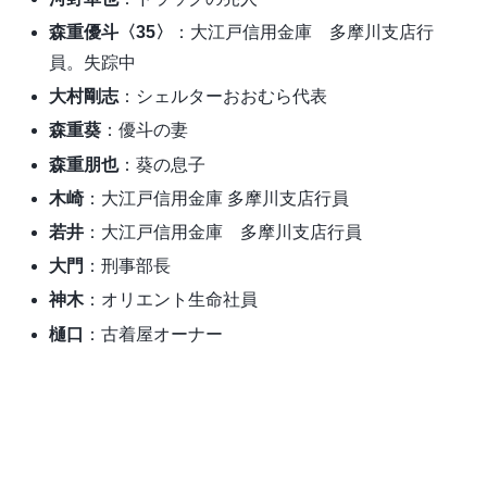
森重優斗〈35〉
：大江戸信用金庫 多摩川支店行
員。失踪中
大村剛志
：シェルターおおむら代表
森重葵
：優斗の妻
森重朋也
：葵の息子
木崎
：大江戸信用金庫 多摩川支店行員
若井
：大江戸信用金庫 多摩川支店行員
大門
：刑事部長
神木
：オリエント生命社員
樋口
：古着屋オーナー