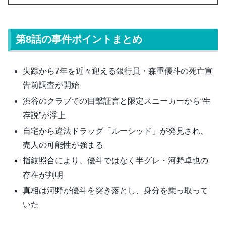
第8話の事件ポイントまとめ
失踪から7年を近々迎える銀行員・森重優斗の死亡宣
告前調査が開始
渋谷のクラブでの目撃証言と限定スニーカーから“生
存説”が浮上
自宅から違法ドラッグ「ルーシッド」が発見され、
売人の可能性が強まる
指紋照合により、優斗ではなく半グレ・河野卓也の
存在が判明
真相は河野が優斗を突き落とし、身分を乗っ取って
いた