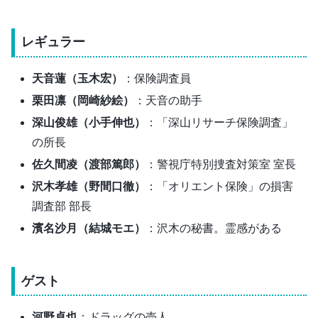
レギュラー
天音蓮
（玉木宏）
：保険調査員
栗田凛
（岡崎紗絵）
：天音の助手
深山俊雄
（小手伸也）
：「深山リサーチ保険調査」
の所長
佐久間凌（渡部篤郎）
：警視庁特別捜査対策室 室長
沢木孝雄（野間口徹）
：「オリエント保険」の損害
調査部 部長
濱名沙月（結城モエ）
：沢木の秘書。霊感がある
ゲスト
河野卓也
：ドラッグの売人