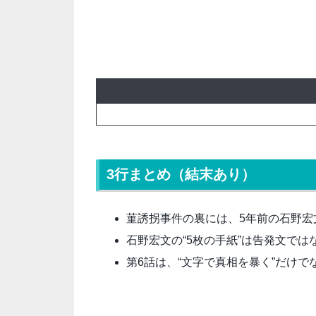
3行まとめ（結末あり）
菫誘拐事件の裏には、5年前の石野宏
石野宏文の“5枚の手紙”は告発文で
第6話は、“文字で真相を暴く”だけで