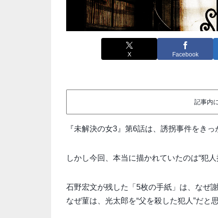
X
Facebook
記事内
『未解決の女3』第6話は、誘拐事件をきっ
しかし今回、本当に描かれていたのは“犯人
石野宏文が残した「5枚の手紙」は、なぜ
なぜ菫は、光太郎を“父を殺した犯人”だと