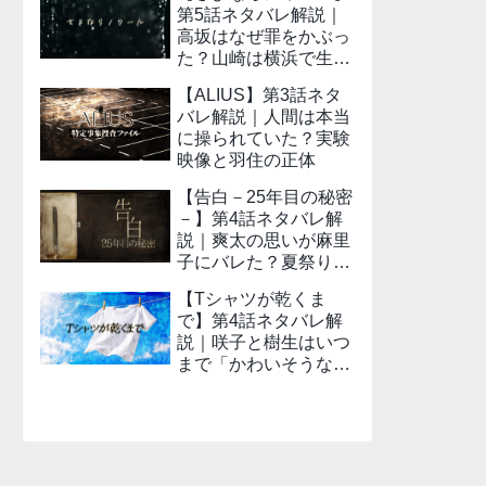
第5話ネタバレ解説｜
高坂はなぜ罪をかぶっ
た？山崎は横浜で生き
ているのか
【ALIUS】第3話ネタ
バレ解説｜人間は本当
に操られていた？実験
映像と羽住の正体
【告白－25年目の秘密
－】第4話ネタバレ解
説｜爽太の思いが麻里
子にバレた？夏祭りの
少年とのつながり
【Tシャツが乾くま
で】第4話ネタバレ解
説｜咲子と樹生はいつ
まで「かわいそうな
人」でいればいいの
か？