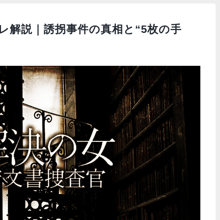
レ解説｜誘拐事件の真相と“5枚の手