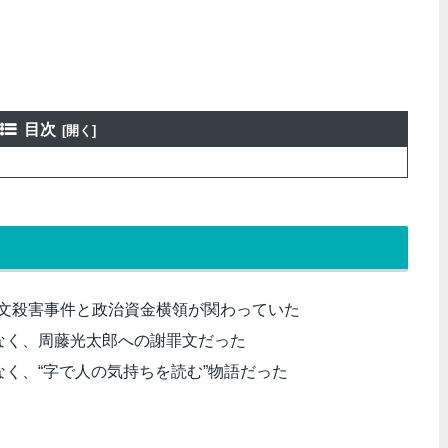
目次
文殺害事件と政治資金横領が関わっていた
はなく、周藤光太郎への謝罪文だった
なく、“字で人の気持ちを読む”物語だった