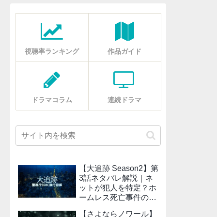
視聴率ランキング
作品ガイド
ドラマコラム
連続ドラマ
【大追跡 Season2】第
3話ネタバレ解説｜ネ
ットが犯人を特定？ホ
ームレス死亡事件の真
相
【さよならノワール】