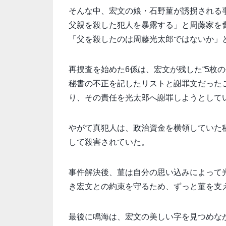
そんな中、宏文の娘・石野菫が誘拐される
父親を殺した犯人を暴露する」と周藤家を
「父を殺したのは周藤光太郎ではないか」
再捜査を始めた6係は、宏文が残した“5枚
秘書の不正を記したリストと謝罪文だった
り、その責任を光太郎へ謝罪しようとして
やがて真犯人は、政治資金を横領していた
して殺害されていた。
事件解決後、菫は自分の思い込みによって
き宏文との約束を守るため、ずっと菫を支
最後に鳴海は、宏文の美しい字を見つめなが