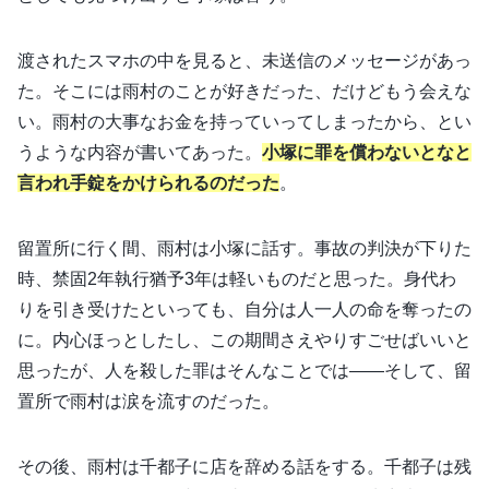
渡されたスマホの中を見ると、未送信のメッセージがあっ
た。そこには雨村のことが好きだった、だけどもう会えな
い。雨村の大事なお金を持っていってしまったから、とい
うような内容が書いてあった。
小塚に罪を償わないとなと
言われ手錠をかけられるのだった
。
留置所に行く間、雨村は小塚に話す。事故の判決が下りた
時、禁固2年執行猶予3年は軽いものだと思った。身代わ
りを引き受けたといっても、自分は人一人の命を奪ったの
に。内心ほっとしたし、この期間さえやりすごせばいいと
思ったが、人を殺した罪はそんなことでは――そして、留
置所で雨村は涙を流すのだった。
その後、雨村は千都子に店を辞める話をする。千都子は残