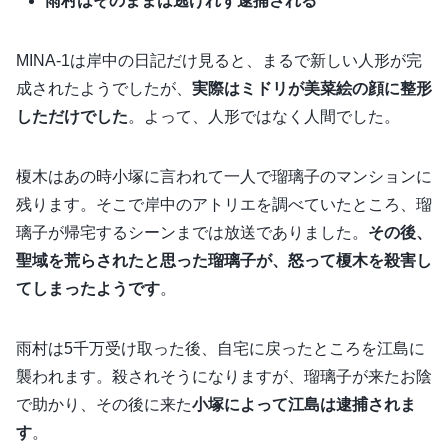
雨村はそのままは逃げれず逮捕される
MINA-1は岸中の日記だけ見ると、まるで新しい人形が完
成されたようでしたが、
実際はミドリが美菜絵の顔に整形
しただけでした
。よって、人形ではなく人間でした。
榎木はあの時小塚に言われて一人で瑠璃子のマンションに
残ります。そこで岸中のアトリエを調べていたところ、瑠
璃子が帰宅するシーンまでは放送でありました。
その後、
聖域を荒らされたと思った瑠璃子が、怒って榎木を殺害し
てしまったようです
。
雨村は5千万受け取った後、自宅に戻ったところを江島に
襲われます。殺されそうになりますが、瑠璃子が来たお陰
で助かり、その後に来た
小塚によって江島は逮捕されま
す
。