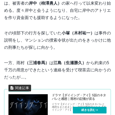
は、被害者の
岸中（柿澤勇人）
の家へ行って以来変わり始
める。度々岸中と会うようになり、自宅に岸中のアトリエ
を作り資金面でも援助するようになった。
その頃部下の行方を探していた
小塚（木村祐一）
は事件の
説明をし、マンションの捜索令状が出たのをきっかけに他
の刑事たちが探しに向かう。
一方、雨村
（三浦春馬）
は
江島（生瀬勝久）
から約束の5
千万の用意ができたという連絡を受けて喫茶店に向かうの
だったが…。
ドラマ【ダイイング・アイ】5話のネタ
バレと感想｜雨村の記憶が戻る
ドラマ【ダイイング・アイ】5話のネタバレと
感想をまとめました。次回で最終回となる【ダ
イイング・アイ】です。今回雨村がやっと記憶
を取り戻します。その結果、様々な謎が解明さ