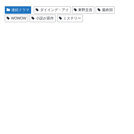
連続ドラマ
ダイイング・アイ
東野圭吾
最終回
WOWOW
小説が原作
ミステリー