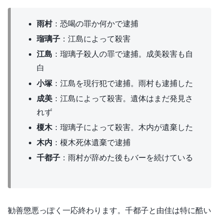
雨村
：恐喝の罪か何かで逮捕
瑠璃子
：江島によって殺害
江島
：瑠璃子殺人の罪で逮捕。成美殺害も自
白
小塚
：江島を現行犯で逮捕。雨村も逮捕した
成美
：江島によって殺害。遺体はまだ発見さ
れず
榎木
：瑠璃子によって殺害。木内が遺棄した
木内
：榎木死体遺棄で逮捕
千都子
：雨村が辞めた後もバーを続けている
勧善懲悪っぽく一応終わります。千都子と由佳は特に酷い