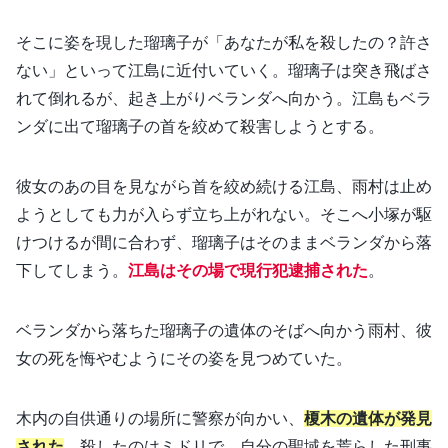
そこに姿を現した瑠璃子が「あなたが私を殺したの？許さ
ない」といって江島に近付いていく。瑠璃子は突き飛ばさ
れて倒れるが、起き上がりベランダへ向かう。江島もベラ
ンダに出て瑠璃子の首を絞めて殺害しようとする。
彼女のあの目を見ながら首を絞め続ける江島、雨村は止め
ようとしても力が入らず立ち上がれない。そこへ小塚が駆
けつけるが間に合わず、瑠璃子はそのままベランダから落
下してしまう。
江島はその場で現行犯逮捕された
。
ベランダから落ちた瑠璃子の遺体のそばへ向かう雨村、彼
女の死を悔やむようにその姿を見つめていた。
木内の自供通りの場所に警察が向かい、
榎木の遺体が発見
された
。殺したのはミドリで、自分の聖域を荒らした刑事