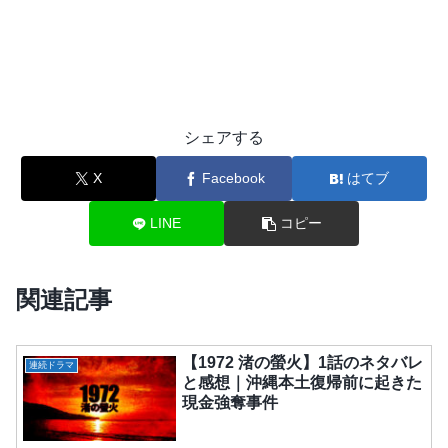
シェアする
X
Facebook
はてブ
LINE
コピー
関連記事
【1972 渚の螢火】1話のネタバレ
連続ドラマ
と感想｜沖縄本土復帰前に起きた
現金強奪事件