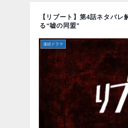
【リブート】第4話ネタバレ
る“嘘の同盟”
連続ドラマ