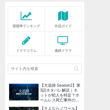
視聴率ランキング
作品ガイド
ドラマコラム
連続ドラマ
【大追跡 Season2】第
3話ネタバレ解説｜ネ
ットが犯人を特定？ホ
ームレス死亡事件の真
相
【さよならノワール】