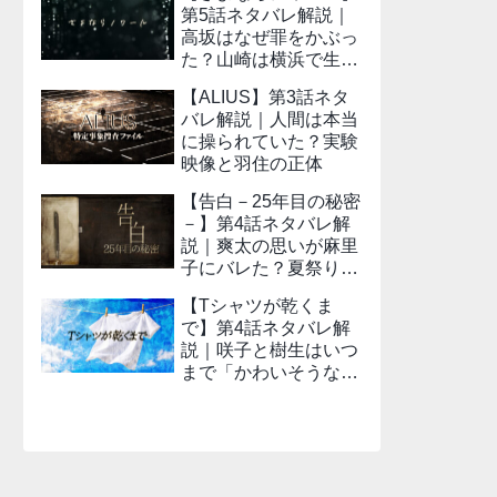
第5話ネタバレ解説｜
高坂はなぜ罪をかぶっ
た？山崎は横浜で生き
ているのか
【ALIUS】第3話ネタ
バレ解説｜人間は本当
に操られていた？実験
映像と羽住の正体
【告白－25年目の秘密
－】第4話ネタバレ解
説｜爽太の思いが麻里
子にバレた？夏祭りの
少年とのつながり
【Tシャツが乾くま
で】第4話ネタバレ解
説｜咲子と樹生はいつ
まで「かわいそうな
人」でいればいいの
か？