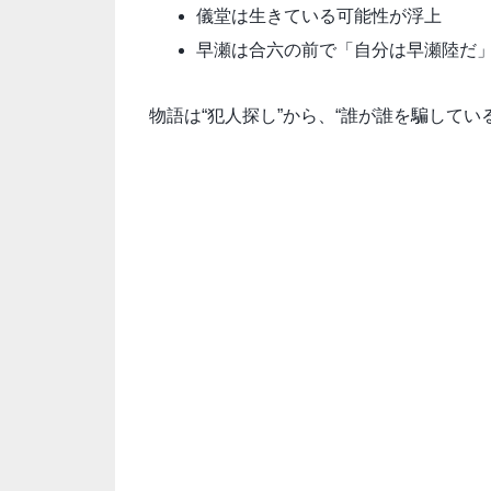
儀堂は生きている可能性が浮上
早瀬は合六の前で「自分は早瀬陸だ
物語は“犯人探し”から、“誰が誰を騙してい