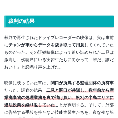
裁判の結果
裁判で再生されたドライブレコーダーの映像は、実は事前
に
チャンが車からデータを抜き取って用意
してくれていた
ものだった。その証拠映像によって追い詰められた二見は
激高し、傍聴席にいる実習生たちに向かって「誰だ、誰だ
おい！」と怒鳴り声を上げた。
映像に映っていた車は、
関口が所属する監理団体の所有車
だった。調査の結果、
二見と関口が共謀し、数年前から産
業廃棄物の処理業務を裏で請け負い、帆刈の半島エリアに
違法投棄を繰り返していた
ことが判明する。そして、外部
に告発する手段を持たない技能実習生たちを、夜な夜な船