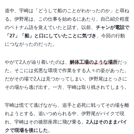
道中、宇崎は「どうして船のことがわかったのか」と尋ね
る。伊野尾は、この仕事を始めるにあたり、自己紹介程度
のベトナム語を覚えていたと話す。以前、
チャンが電話で
「27」「船」と口にしていたことに気づき
、今回の行動
につながったのだった。
やがて2人が辿り着いたのは、
解体工場のような場所
だっ
た。そこには劣悪な環境で作業をする人々の姿があった。
だがその場で2人は見つかってしまい、伊野尾はとっさに
その場から逃げ出す。一方、宇崎は取り残されてしまう。
宇崎は慌てて逃げながら、追手と必死に戦ってその場を離
れようとする。追いつめられる中、伊野尾がバイクで現
れ、宇崎はその後部座席に飛び乗る。
2人はそのままバイ
クで現場を後にした
。