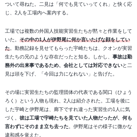
ついて尋ねた。二見は「何でも見ていってくれ」と快く応
じ、2人を工場内へ案内する。
工場では複数の外国人技能実習生たちが黙々と作業をして
いた。
その中の1人が伊野尾に何か言いたげな顔をしてい
た
。勤務記録を見せてもらった宇崎たちは、クオンが実習
生たちの兄のような存在だったと知る。しかし、
事故は勤
務外の出来事であるため、会社としては対応できない
と二
見は頭を下げ、「今回は力になれない」と告げた。
その場に実習生たちの監理団体の代表である関口（ひょう
ろく）という人物も現れ、2人は紹介された。工場を後に
した宇崎と伊野尾は、廊下ですれ違った実習生の1人に気
づく。
彼は工場で宇崎たちを見ていた人物だったが、何も
言わずにそのまま立ち去った
。伊野尾はその様子に微かな
違和感を覚えた。