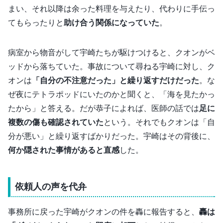
まい、それ以降は余った料理を与えたり、代わりに手伝っ
てもらったりと
助け合う関係になっていた
。
病室から物音がして宇崎たちが駆けつけると、クオンがベ
ッドから落ちていた。事故について尋ねる宇崎に対し、ク
オンは
「自分の不注意だった」と繰り返すだけだった
。な
ぜ夜にテトラポッドにいたのかと聞くと、「海を見たかっ
たから」と答える。だが恭子によれば、医師の話では
足に
複数の傷も確認されていた
という。それでもクオンは「自
分が悪い」と繰り返すばかりだった。宇崎はその背後に、
何か隠された事情があると直感
した。
依頼人の声を代弁
事務所に戻った宇崎がクオンの件を轟に報告すると、
轟は