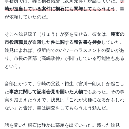
事務所では、轟と桐石拓磨（及川光博）が話していた。
宇
崎が担当している案件に桐石にも関与してもらうよう
、轟
が依頼していたのだ。
そこへ浅見涼子（りょう）が姿を見せる。彼女は、
湊市の
市役所職員が自殺した件に関する報告書を持参
していた。
浅見によれば、役所内でのパワーハラスメントの疑いがあ
り、市長の音部（高嶋政伸）が関与している可能性もある
という。
音部はかつて、宇崎の父親・裕生（宮川一朗太）が起こし
た
事故に関して記者会見を開いた人物
でもあった。その事
実を踏まえたうえで、浅見は「これが火種になるかもしれ
ない」と告げ、轟は調査をしてもらうよう頼んだ。
話を聞いた桐石は静かに部屋を出ていった。残った浅見