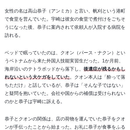
女性の名は高山恭子（アンミカ）と言い、帆刈という港町
で食堂を営んでいた。宇崎は彼女の食堂で煮付けをごちそ
うになった後、恭子に案内されて依頼人が入院する病院を
訪れる。
ベッドで眠っていたのは、クオン（パース・ナクン）とい
うベトナムから来た外国人技能実習生だった。1か月前、
海岸沿いのテトラポッドから落下し、
後遺症が残るかもし
れないという大ケガをしていた
。クオン本人は「酔って落
ちただけ」と話しているが、恭子は「そんな子ではない」
と疑問を抱いていた。会社や国からの補償は受けられない
のかと恭子は宇崎に訴える。
恭子とクオンの関係は、店の荷物を運んでいた恭子をクオ
ンが手伝ったことから始まった。お礼に恭子が食事をふる