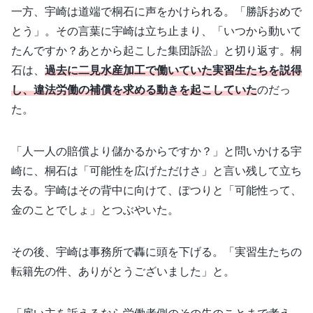
一方、宇崎は道端で桐石に声をかけられる。「勝訴おめで
とう」。その言葉に宇崎は立ち止まり、「いつから動いて
たんですか？あとから起こした集団訴訟」と切り返す。桐
石は、
過去に二見水産加工で働いていた実習生たちを説得
し、違法労働の補償を求める動きを起こしていた
のだっ
た。
「人一人の賠償より儲かるからですか？」と問いかける宇
崎に、桐石は「可能性を広げただけさ」と言い残して立ち
去る。宇崎はその背中に向けて、ぽつりと「可能性って、
金のことでしょ」とつぶやいた。
その後、宇崎は事務所で轟に頭を下げる。「実習生たちの
転籍先の件、ありがとうございました」と。