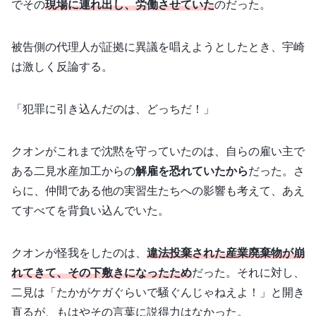
でその
現場に連れ出し、労働させていた
のだった。
被告側の代理人が証拠に異議を唱えようとしたとき、宇崎
は激しく反論する。
「犯罪に引き込んだのは、どっちだ！」
クオンがこれまで沈黙を守っていたのは、自らの雇い主で
ある二見水産加工からの
解雇を恐れていたから
だった。さ
らに、仲間である他の実習生たちへの影響も考えて、あえ
てすべてを背負い込んでいた。
クオンが怪我をしたのは、
違法投棄された産業廃棄物が崩
れてきて、その下敷きになったため
だった。それに対し、
二見は「たかがケガぐらいで騒ぐんじゃねえよ！」と開き
直るが、もはやその言葉に説得力はなかった。