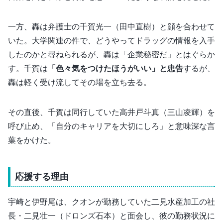
一方、轟は弁護士の千賀光一（田中直樹）と顔を合わせて
いた。大学関連の件で、どうやってドラッグの情報を入手
したのかと尋ねられるが、轟は「企業秘密だ」とはぐらか
す。千賀は
「色々気をつけたほうがいい」と忠告
するが、
轟は軽く受け流してその場を立ち去る。
その直後、千賀は同行していた高井戸斗真（三山凌輝）を
呼び止め、「自分のキャリアを大切にしろ」と意味深な言
葉をかけた。
応援する理由
宇崎と伊野尾は、クオンが勤務していた二見水産加工の社
長・二見壮一（ドロンズ石本）と面会し、彼の勤務状況に