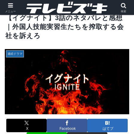
メニュー
検索
【イグナイト】3話のネタバレと感想
｜外国人技能実習生たちを搾取する会
社を訴えろ
連続ドラマ
X
Facebook
はてブ