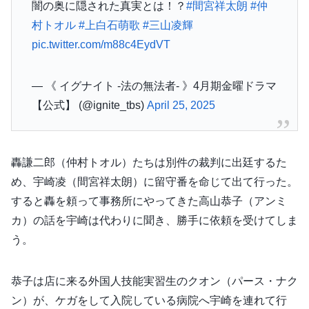
闇の奥に隠された真実とは！？
#間宮祥太朗
#仲
村トオル
#上白石萌歌
#三山凌輝
pic.twitter.com/m88c4EydVT
— 《 イグナイト -法の無法者- 》4月期金曜ドラマ
【公式】 (@ignite_tbs)
April 25, 2025
轟謙二郎（仲村トオル）たちは別件の裁判に出廷するた
め、宇崎凌（間宮祥太朗）に留守番を命じて出て行った。
すると轟を頼って事務所にやってきた高山恭子（アンミ
カ）の話を宇崎は代わりに聞き、勝手に依頼を受けてしま
う。
恭子は店に来る外国人技能実習生のクオン（パース・ナク
ン）が、ケガをして入院している病院へ宇崎を連れて行