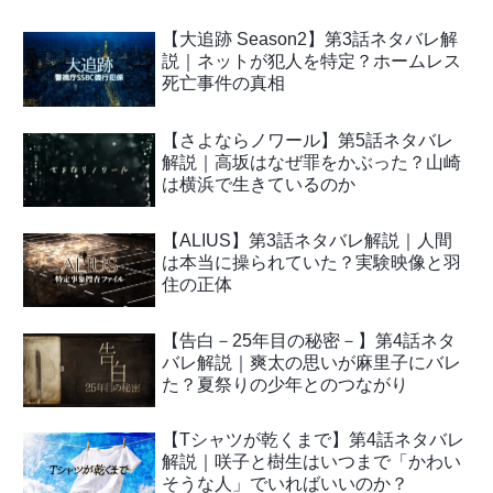
【大追跡 Season2】第3話ネタバレ解
説｜ネットが犯人を特定？ホームレス
死亡事件の真相
【さよならノワール】第5話ネタバレ
解説｜高坂はなぜ罪をかぶった？山崎
は横浜で生きているのか
【ALIUS】第3話ネタバレ解説｜人間
は本当に操られていた？実験映像と羽
住の正体
【告白－25年目の秘密－】第4話ネタ
バレ解説｜爽太の思いが麻里子にバレ
た？夏祭りの少年とのつながり
【Tシャツが乾くまで】第4話ネタバレ
解説｜咲子と樹生はいつまで「かわい
そうな人」でいればいいのか？