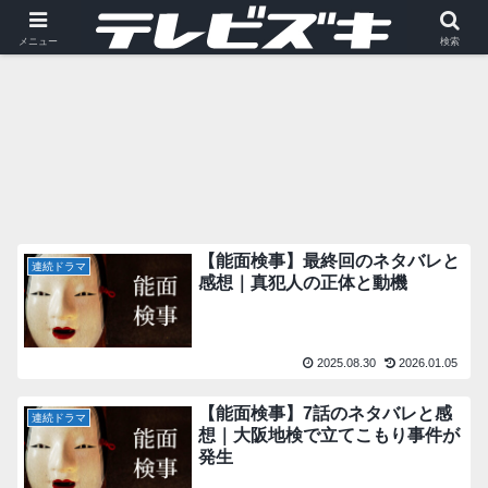
能面検事
メニュー
検索
【能面検事】最終回のネタバレと
連続ドラマ
感想｜真犯人の正体と動機
2025.08.30
2026.01.05
【能面検事】7話のネタバレと感
連続ドラマ
想｜大阪地検で立てこもり事件が
発生