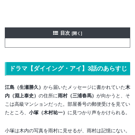
目次
ドラマ【ダイイング・アイ】3話のあらすじ
江島（生瀬勝久）
から届いたメッセージに書かれていた
木
内（淵上泰史）
の住所に
雨村（三浦春馬）
が向かうと、そ
こは高級マンションだった。部屋番号の郵便受けを見てい
たところ、
小塚（木村祐一）
に見つかり声をかけられる。
小塚は木内の写真を雨村に見せるが、雨村は記憶にない。