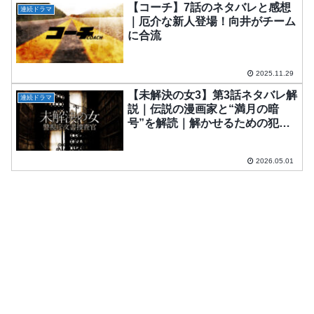
【コーチ】7話のネタバレと感想
連続ドラマ
｜厄介な新人登場！向井がチーム
に合流
2025.11.29
【未解決の女3】第3話ネタバレ解
連続ドラマ
説｜伝説の漫画家と“満月の暗
号”を解読｜解かせるための犯罪
の正体とは
2026.05.01