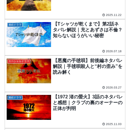
2025.11.22
【Tシャツが乾くまで】第2話ネ
連続ドラマ
タバレ解説｜充とあずさは不倫？
知らないほうがいい秘密
2026.07.18
【悪魔の手毬唄】前後編ネタバレ
スペシャルドラマ
解説｜手毬唄殺人と“村の歪み”を
読み解く
2026.03.27
【1972 渚の螢火】3話のネタバレ
連続ドラマ
と感想｜クラブの裏のオーナーの
正体が判明
2025.11.03