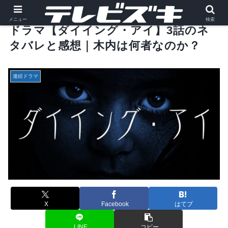
メニュー
検索
ドラマ【ダイイング・アイ】3話のネ
タバレと感想｜木内は何者なのか？
連続ドラマ
X
Facebook
はてブ
LINE
コピー