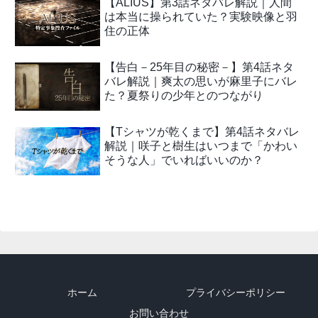
【ALIUS】第3話ネタバレ解説｜人間
は本当に操られていた？実験映像と羽
住の正体
【告白－25年目の秘密－】第4話ネタ
バレ解説｜爽太の思いが麻里子にバレ
た？夏祭りの少年とのつながり
【Tシャツが乾くまで】第4話ネタバレ
解説｜咲子と樹生はいつまで「かわい
そうな人」でいればいいのか？
ホーム
プライバシーポリシー
お問い合わせ